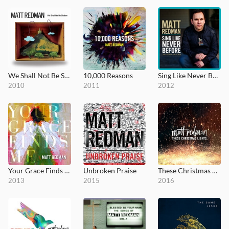
We Shall Not Be Shaken
10,000 Reasons
Sing Like Never Before
2010
2011
2012
Your Grace Finds Me
Unbroken Praise
These Christmas Lights
2013
2015
2016