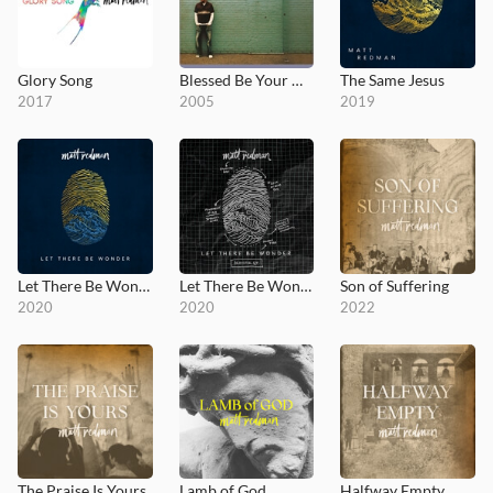
Glory Song
Blessed Be Your Name (The Songs of Matt Redman, Vol. 1)
The Same Jesus
2017
2005
2019
Let There Be Wonder
Let There Be Wonder (Acoustic)
Son of Suffering
2020
2020
2022
The Praise Is Yours
Lamb of God
Halfway Empty