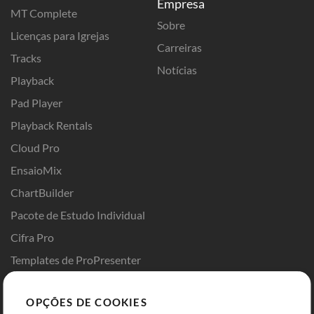
Empresa
MT Complete
Sobre
Licenças para Igrejas
Carreiras
Tracks
Notícias
Playback
Pad Player
Playback Rentals
Cloud Pro
EnsaioMix
ChartBuilder
Pacote de Estudo Individual
Cifra Pro
Templates de ProPresenter
Sounds
OPÇÕES DE COOKIES