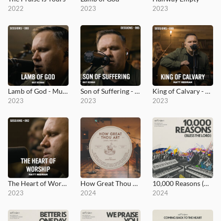
2022
2023
2023
Lamb of God - MultiTracks.com Session
Son of Suffering - MultiTracks.com Session
King of Calvary - MultiTracks.com Session
2023
2023
2023
The Heart of Worship - MultiTracks.com Session
How Great Thou Art (Until That Day)
10,000 Reasons (Bless the Lord)
2023
2024
2024