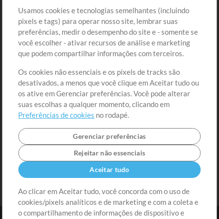
Loja
Conta
Usamos cookies e tecnologias semelhantes (incluindo
Comprar Créditos
Entre
pixels e tags) para operar nosso site, lembrar suas
preferências, medir o desempenho do site e - somente se
Conteúdo Grátis
Cadastre-se
você escolher - ativar recursos de análise e marketing
Solicite uma Música
Ir ao carrinho
que podem compartilhar informações com terceiros.
Os cookies não essenciais e os pixels de tracks são
Extras
desativados, a menos que você clique em Aceitar tudo ou
Sessões
os ative em Gerenciar preferências. Você pode alterar
Envie seu conteúdo
suas escolhas a qualquer momento, clicando em
Preferências de cookies
no rodapé.
Playlist
MT Conference
Gerenciar preferências
Rejeitar não essenciais
Aceitar tudo
Ao clicar em Aceitar tudo, você concorda com o uso de
cookies/pixels analíticos e de marketing e com a coleta e
o compartilhamento de informações de dispositivo e