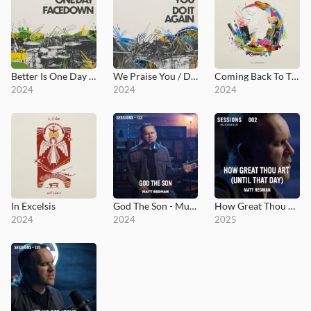
Better Is One Day / Facedown
We Praise You / Do It Again
Coming Back To The Heart
2024
2024
2024
In Excelsis
God The Son - MultiTracks.com Session
How Great Thou Art (Until That Day) - MultiTracks.com Re:Covered Session
2024
2024
2025