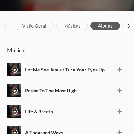
Visão Geral
Músicas
Álbuns
Bi
Músicas
Let Me See Jesus / Turn Your Eyes Upon Jesus
Praise To The Most High
Life & Breath
A Thousand Ways