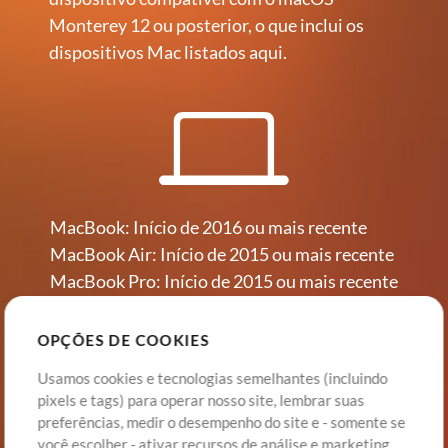
Monterey 12 ou posterior, o que inclui os
dispositivos Mac listados aqui.
MacBook: Início de 2016 ou mais recente
MacBook Air: Início de 2015 ou mais recente
MacBook Pro: Início de 2015 ou mais recente
iMac Pro: 2017 ou mais recente
iMac: Final de 2015 ou mais recente
OPÇÕES DE COOKIES
Mac Mini: Final de 2014 ou mais recente
Usamos cookies e tecnologias semelhantes (incluindo
Mac Pro: Final de 2013 ou mais recente
pixels e tags) para operar nosso site, lembrar suas
Mac Studio: todos os modelos
preferências, medir o desempenho do site e - somente se
você escolher - ativar recursos de análise e marketing