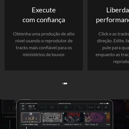
Execute
Liberd
com confiança
performanc
Obtenha uma produção de alto
Click e as track
nível usando o reprodutor de
direção. Edite, 
tracks mais confiável para os
pule para qua
ministérios de louvor.
enquanto as trac
reprodu