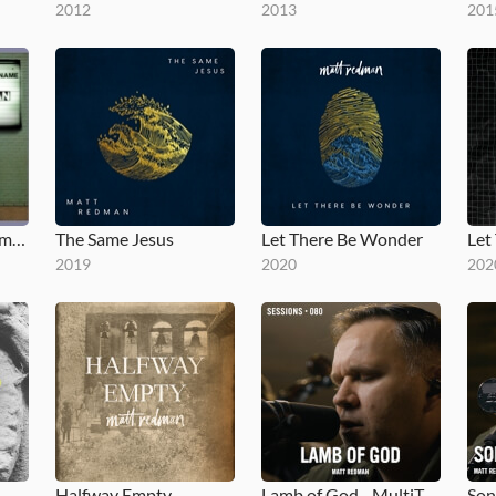
2012
2013
201
Blessed Be Your Name (The Songs of Matt Redman, Vol. 1)
The Same Jesus
Let There Be Wonder
2019
2020
202
Halfway Empty
Lamb of God - MultiTracks.com Session