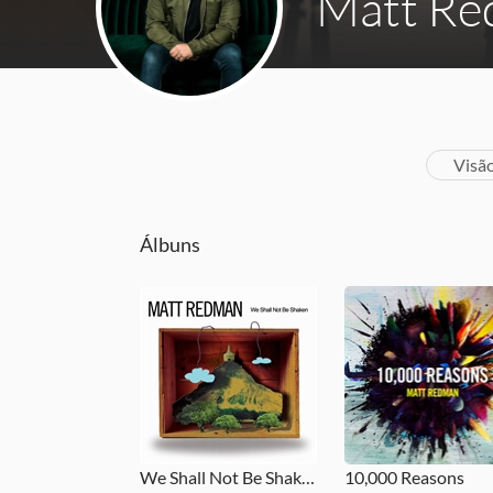
Matt R
Visã
Álbuns
We Shall Not Be Shaken
10,000 Reasons