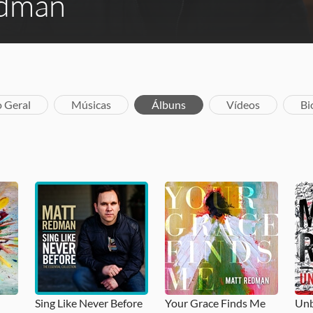
edman
o Geral
Músicas
Álbuns
Vídeos
Bi
Sing Like Never Before
Your Grace Finds Me
Unb