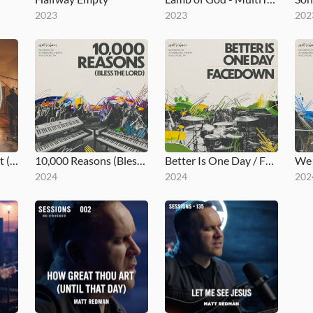
2023
2023
202
How Great Thou Art (Until That Day)
10,000 Reasons (Bless the Lord)
Better Is One Day / Facedown
2024
2024
202