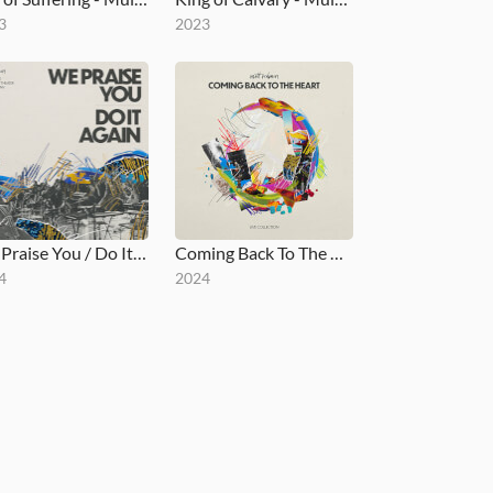
3
2023
We Praise You / Do It Again
Coming Back To The Heart
4
2024