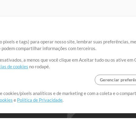
 pixels e tags) para operar nosso site, lembrar suas preferências, m
ue podem compartilhar informações com terceiros.
desativados, a menos que você clique em Aceitar tudo ou os ative em 
ias de cookies
no rodapé.
Gerenciar preferê
o o mundo, criando recursos
e cookies/pixels analíticos e de marketing e com a coleta e o compar
cookies
e
Política de Privacidade
.
realmente importa.