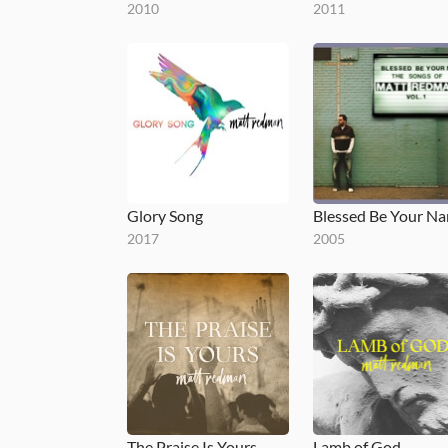
2010
2011
Glory Song
2017
2005
The Praise Is Yours
Lamb of God