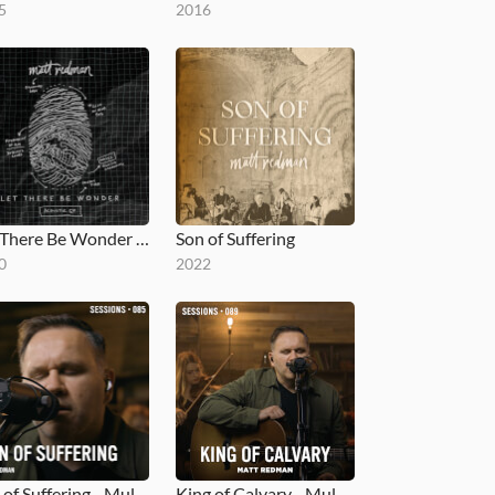
5
2016
Let There Be Wonder (Acoustic)
Son of Suffering
0
2022
Son of Suffering - MultiTracks.com Session
King of Calvary - MultiTracks.com Session