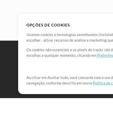
OPÇÕES DE COOKIES
Usamos cookies e tecnologias semelhantes (incluindo
escolher - ativar recursos de análise e marketing q
Os cookies não essenciais e os pixels de tracks são 
escolhas a qualquer momento, clicando em
Preferênc
Nossa missão é atender aos líderes de louvor em tod
Ao clicar em Aceitar tudo, você concorda com o uso d
navegação, conforme descrito em nosso
Política de 
que lhes permitam maximizar seu tempo para o que 