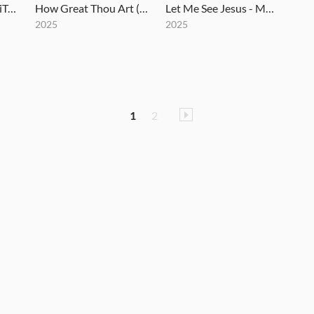
God The Son - MultiTracks.com Session
How Great Thou Art (Until That Day) - MultiTracks.com Re:Covered Session
Let Me See Jesus - MultiTracks.com Session
2025
2025
1
2