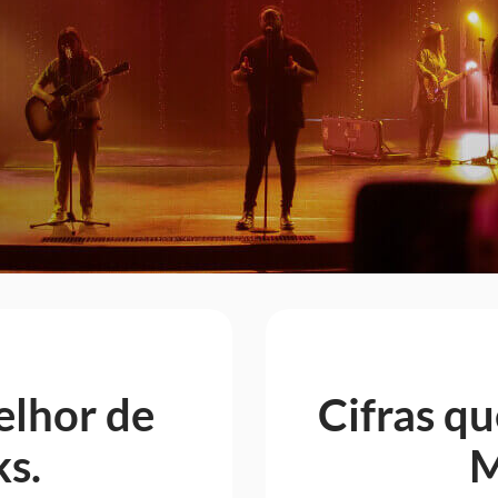
pleta para igrejas de todos os tamanhos. E só criar 
rtórios no MultiTracks.com.br e nós cuidaremos de
para você.
Saiba Mais
elhor de
Cifras q
ks.
M
anto personaliza
Chega de encontra