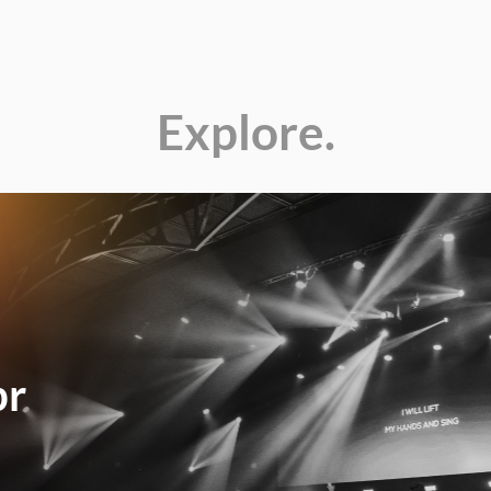
Explore.
br