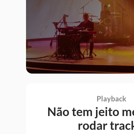
com
repe
Playback
Playback
Não tem jeito m
rodar trac
Complete o som de sua banda enqu