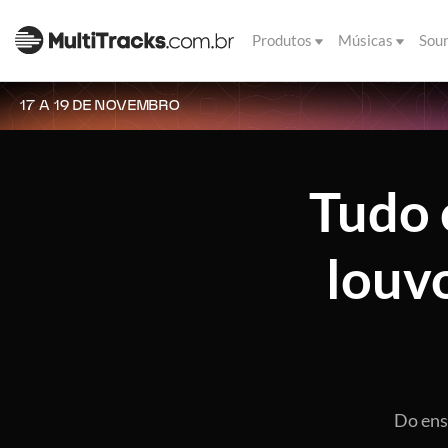
Produtos
Músicas
Sou
17 A 19 DE NOVEMBRO
Tudo 
louvo
Do ensa