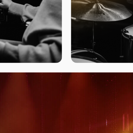
SAIBA MAIS
Licença de Transmissão para Igrejas
 maioria das igrejas, navegar pelo mundo do licenc
 relatórios pode ser muito complicado. Nós elimin
mplexidade do licenciamento oferecendo uma solu