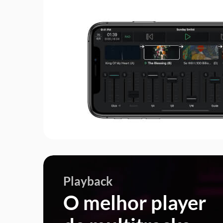
cada música para seu contexto. Us
mixar suas tracks e organizar sua mú
Planeje com antecedência ou co
enquanto as tracks seguem su
Saiba Mais
Playback
O melhor player