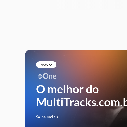
NOVO
O melhor do
MultiTracks.com.
Saiba mais