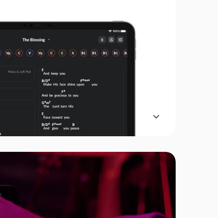
hartBuilder lhe dá acesso a mais de
que correspondem às MultiTracks.
s cifras com opções de exibição de
teclas, notas e muito mais.
Saiba Mais