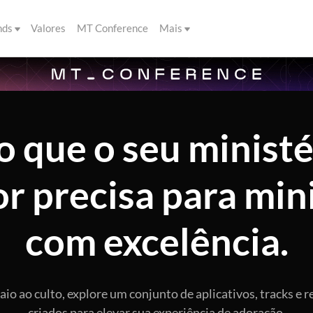
nds
Valores
MT Conference
Mais
o que o seu ministé
r precisa para min
com excelência.
io ao culto, explore um conjunto de aplicativos, tracks e 
criados para elevar sua experiência de adoração.