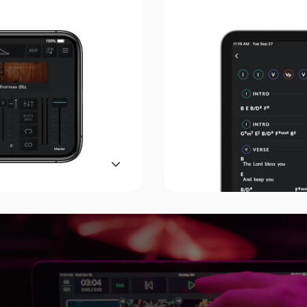
e o Playback para
corrigi-las. O C
sica com perfeição.
15.000 cifras 
ntinue adorando
Personalize sua
a orientação.
acordes, 
Tecnologia que você pode confiar