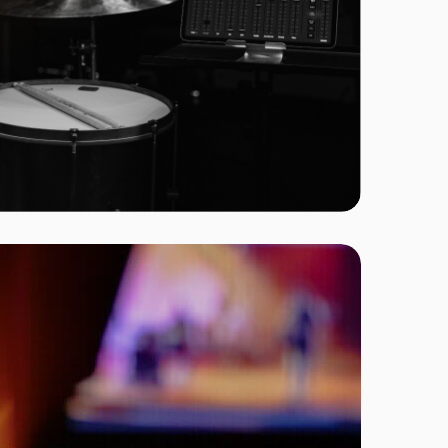
iamento
amos a
ção