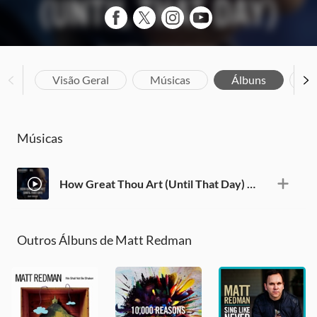
Visão Geral
Músicas
Álbuns
Bi
Músicas
How Great Thou Art (Until That Day) - MultiTracks.com Re:Covered Session
Outros Álbuns de Matt Redman