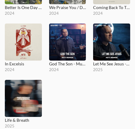
Better Is One Day / Facedown
We Praise You / Do It Again
Coming Back To The Heart
2024
2024
2024
In Excelsis
God The Son - MultiTracks.com Session
Let Me See Jesus - MultiTracks.com Session
2024
2024
2025
Life & Breath
2025