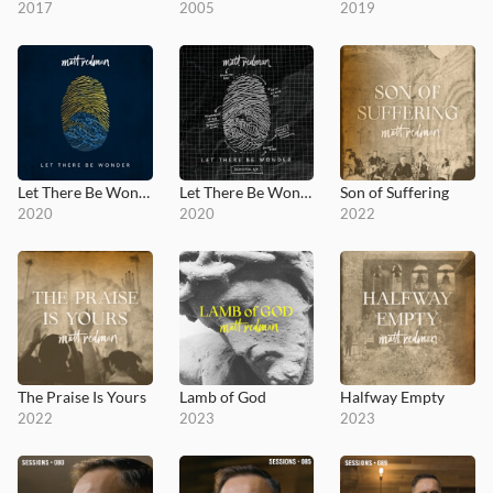
2017
2005
2019
Let There Be Wonder
Let There Be Wonder (Acoustic)
Son of Suffering
2020
2020
2022
The Praise Is Yours
Lamb of God
Halfway Empty
2022
2023
2023