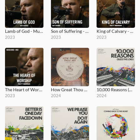
Lamb of God - MultiTracks.com Session
Son of Suffering - MultiTracks.com Session
King of Calvary - MultiTracks.com Session
2023
2023
2023
The Heart of Worship - MultiTracks.com Session
How Great Thou Art (Until That Day)
10,000 Reasons (Bless the Lord)
2023
2024
2024