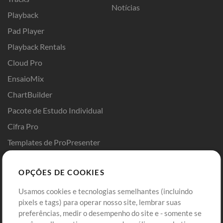
Notícias
Playback
Pad Player
Playback Rentals
Cloud Pro
EnsaioMix
ChartBuilder
Pacote de Estudo Individual
Cifra Pro
Templates de ProPresenter
Sounds
OPÇÕES DE COOKIES
Loja
Conta
Usamos cookies e tecnologias semelhantes (incluindo
Comprar Créditos
Entre
pixels e tags) para operar nosso site, lembrar suas
preferências, medir o desempenho do site e - somente se
Conteúdo Grátis
Cadastre-se