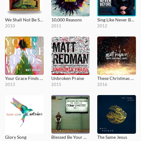
We Shall Not Be Shaken
10,000 Reasons
Sing Like Never Before
2010
2011
2012
Your Grace Finds Me
Unbroken Praise
These Christmas Lights
2013
2015
2016
Glory Song
Blessed Be Your Name (The Songs of Matt Redman, Vol. 1)
The Same Jesus