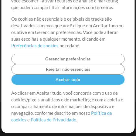
você escolher - ativar recursos de análise e marketing
Solicite uma Música
Ir ao carrinho
que podem compartilhar informações com terceiros.
Os cookies não essenciais e os pixels de tracks são
Extras
desativados, a menos que você clique em Aceitar tudo ou
Sessões
os ative em Gerenciar preferências. Você pode alterar
Envie seu conteúdo
suas escolhas a qualquer momento, clicando em
Preferências de cookies
no rodapé.
Playlist
MT Conference
Gerenciar preferências
Rejeitar não essenciais
Aceitar tudo
Ao clicar em Aceitar tudo, você concorda com o uso de
cookies/pixels analíticos e de marketing e com a coleta e
o compartilhamento de informações de dispositivo e
navegação, conforme descrito em nosso
Política de
cookies
e
Política de Privacidade
.
Termos
|
Política de Privacidade
|
Preferências de cookies
|
Contato