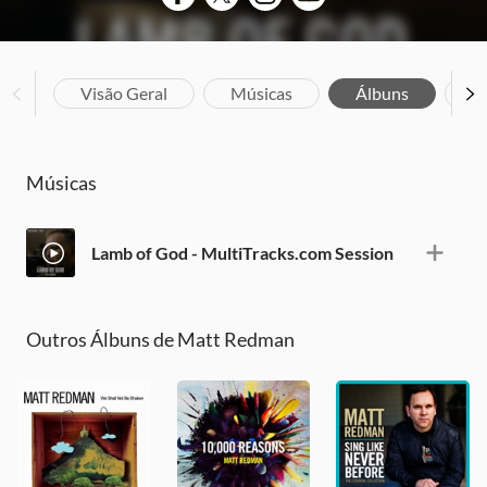
Visão Geral
Músicas
Álbuns
Bi
Músicas
Lamb of God - MultiTracks.com Session
Outros Álbuns de Matt Redman