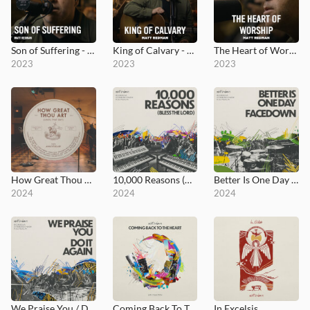
Son of Suffering - MultiTracks.com Session
King of Calvary - MultiTracks.com Session
The Heart of Worship - MultiTracks.com Session
2023
2023
2023
How Great Thou Art (Until That Day)
10,000 Reasons (Bless the Lord)
Better Is One Day / Facedown
2024
2024
2024
We Praise You / Do It Again
Coming Back To The Heart
In Excelsis