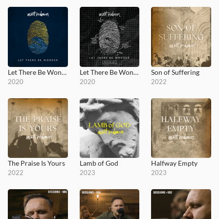
Let There Be Wonder
Let There Be Wonder (Acoustic)
Son of Suffering
2020
2020
2022
The Praise Is Yours
Lamb of God
Halfway Empty
2022
2023
2023