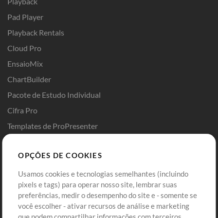
Playback
Pad Player
Playback Rentals
Cloud Pro
EnsaioMix
ChartBuilder
Pacote de Estudo Individual
Cifra Pro
Templates de ProPresenter
Sounds
OPÇÕES DE COOKIES
Loja
Conta
Usamos cookies e tecnologias semelhantes (incluindo
Comprar Créditos
Entre
pixels e tags) para operar nosso site, lembrar suas
preferências, medir o desempenho do site e - somente se
Conteúdo Grátis
Cadastre-se
você escolher - ativar recursos de análise e marketing
Solicite uma Música
Ir ao carrinho
que podem compartilhar informações com terceiros.