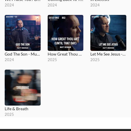
2024
2024
2024
God The Son - MultiTracks.com Session
How Great Thou Art (Until That Day) - MultiTracks.com Re:Covered Session
Let Me See Jesus - MultiTracks.com Session
2024
2025
2025
Life & Breath
2025