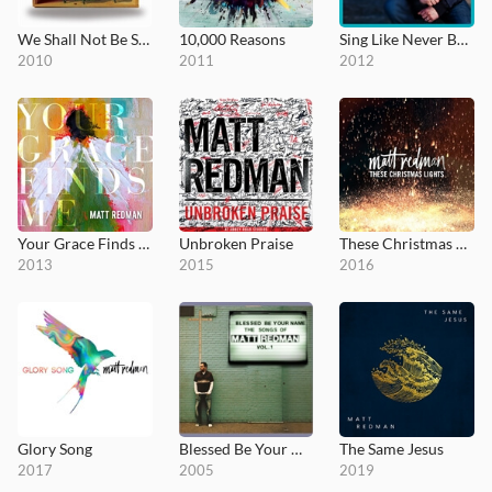
We Shall Not Be Shaken
10,000 Reasons
Sing Like Never Before
2010
2011
2012
Your Grace Finds Me
Unbroken Praise
These Christmas Lights
2013
2015
2016
Glory Song
Blessed Be Your Name (The Songs of Matt Redman, Vol. 1)
The Same Jesus
2017
2005
2019