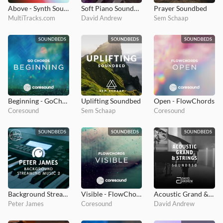
Above - Synth Soundbeds
Soft Piano Soundbed
Prayer Soundbed
MultiTracks.com
David Andrew
Sem Schaap
SOUNDBEDS
SOUNDBEDS
SOUNDBEDS
Beginning - GoChords
Uplifting Soundbed
Open - FlowChords
Coresound
Sem Schaap
Coresound
SOUNDBEDS
SOUNDBEDS
SOUNDBEDS
Background Streaming Music 2
Visible - FlowChords
Acoustic Grand & Strings Soundbed
Peter James
Coresound
David Andrew