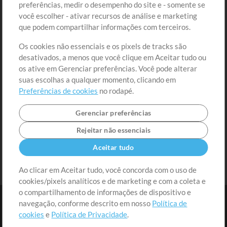
preferências, medir o desempenho do site e - somente se
Conteúdo Grátis
Cadastre-se
você escolher - ativar recursos de análise e marketing
Solicite uma Música
Ir ao carrinho
que podem compartilhar informações com terceiros.
Os cookies não essenciais e os pixels de tracks são
Extras
desativados, a menos que você clique em Aceitar tudo ou
Sessões
os ative em Gerenciar preferências. Você pode alterar
Envie seu conteúdo
suas escolhas a qualquer momento, clicando em
Preferências de cookies
no rodapé.
Playlist
MT Conference
Gerenciar preferências
Rejeitar não essenciais
Aceitar tudo
Ao clicar em Aceitar tudo, você concorda com o uso de
cookies/pixels analíticos e de marketing e com a coleta e
o compartilhamento de informações de dispositivo e
navegação, conforme descrito em nosso
Política de
cookies
e
Política de Privacidade
.
Termos
|
Política de Privacidade
|