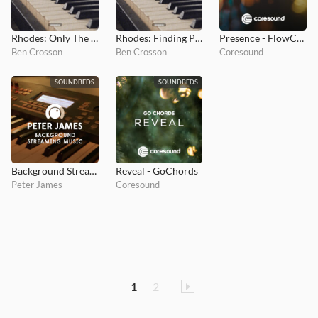
Rhodes: Only The Beginning
Rhodes: Finding Peace
Presence - FlowChords
Ben Crosson
Ben Crosson
Coresound
SOUNDBEDS
SOUNDBEDS
Background Streaming Music
Reveal - GoChords
Peter James
Coresound
1
2