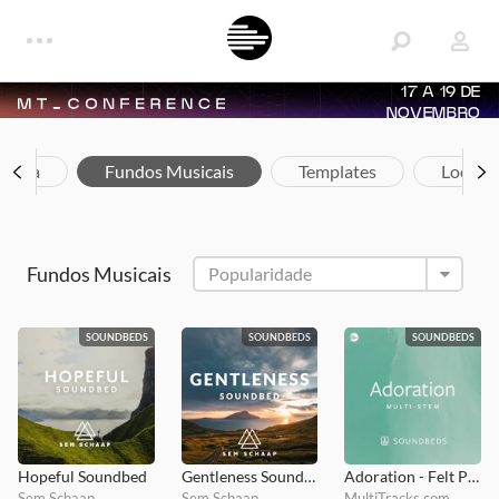
17 A 19 DE
NOVEMBRO
teria
Fundos Musicais
Templates
Loops
Fundos Musicais
SOUNDBEDS
SOUNDBEDS
SOUNDBEDS
Hopeful Soundbed
Gentleness Soundbed
Adoration - Felt Piano Soundbed
Sem Schaap
Sem Schaap
MultiTracks.com