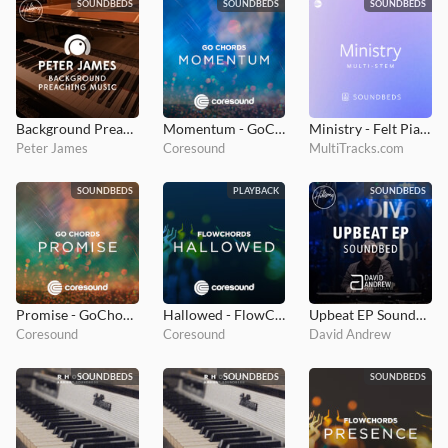
SOUNDBEDS
SOUNDBEDS
SOUNDBEDS
Background Preaching Music
Momentum - GoChords
Ministry - Felt Piano Soundbed
Peter James
Coresound
MultiTracks.com
SOUNDBEDS
PLAYBACK
SOUNDBEDS
Promise - GoChords
Hallowed - FlowChords
Upbeat EP Soundbed
Coresound
Coresound
David Andrew
SOUNDBEDS
SOUNDBEDS
SOUNDBEDS