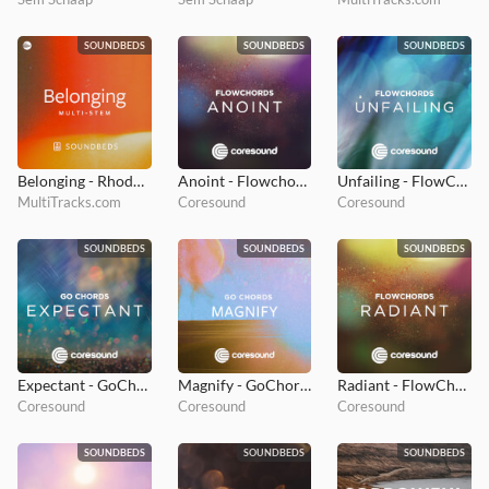
SOUNDBEDS
SOUNDBEDS
SOUNDBEDS
Belonging - Rhodes Soundbed
Anoint - Flowchords
Unfailing - FlowChords
MultiTracks.com
Coresound
Coresound
SOUNDBEDS
SOUNDBEDS
SOUNDBEDS
Expectant - GoChords
Magnify - GoChords
Radiant - FlowChords
Coresound
Coresound
Coresound
SOUNDBEDS
SOUNDBEDS
SOUNDBEDS