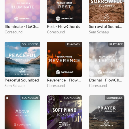
Illuminate - GoChords
Rest - FlowChords
Sorrowful Soundbed
Coresound
Coresound
Sem Schaap
SOUNDBEDS
PLAYBACK
PLAYBACK
Peaceful Soundbed
Reverence - FlowChords
Eternal - FlowChords
Sem Schaap
Coresound
Coresound
SOUNDBEDS
SOUNDBEDS
SOUNDBEDS