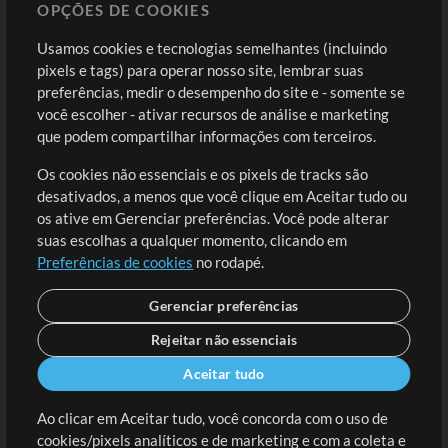
OPÇÕES DE COOKIES
Loja
Conta
Usamos cookies e tecnologias semelhantes (incluindo
Comprar Créditos
Entre
pixels e tags) para operar nosso site, lembrar suas
preferências, medir o desempenho do site e - somente se
Conteúdo Grátis
Cadastre-se
você escolher - ativar recursos de análise e marketing
Solicite uma Música
Ir ao carrinho
que podem compartilhar informações com terceiros.
Os cookies não essenciais e os pixels de tracks são
Extras
desativados, a menos que você clique em Aceitar tudo ou
Sessões
os ative em Gerenciar preferências. Você pode alterar
Envie seu conteúdo
suas escolhas a qualquer momento, clicando em
Preferências de cookies
no rodapé.
Playlist
MT Conference
Gerenciar preferências
Rejeitar não essenciais
Aceitar tudo
Ao clicar em Aceitar tudo, você concorda com o uso de
cookies/pixels analíticos e de marketing e com a coleta e