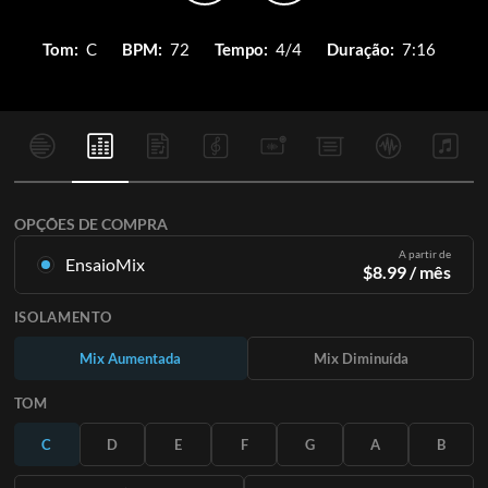
Tom:
C
BPM:
72
Tempo:
4/4
Duração:
7:16
OPÇÕES DE COMPRA
A partir de
EnsaioMix
$
8.99
/ mês
Mixagens criadas a partir da gravação original. Disponível em
ISOLAMENTO
todas as 12 tonalidades com mixagens Up e Minus para cada
parte mais a música original.
Mix Aumentada
Mix Diminuída
Saiba Mais
TOM
ASSINE
C
D
E
F
G
A
B