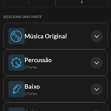
SELECIONE UMA PARTE
Música Original
Música Original
Percussão
3 Partes
Bateria
Baixo
2 Partes
Percussão
Baixo