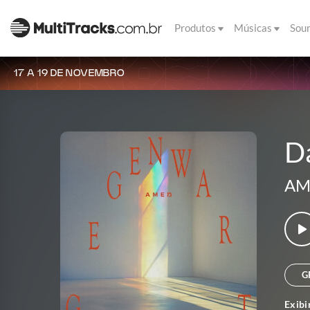
Produtos
Músicas
Sou
17 A 19 DE NOVEMBRO
D
AM
G
Exibi