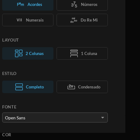
Acordes
Números
Numerais
Do Re Mi
LAYOUT
2 Colunas
1 Coluna
ESTILO
Texto normal
Completo
Texto grande
Condensado
FONTE
COR