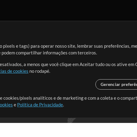
 pixels e tags) para operar nosso site, lembrar suas preferências, m
ue podem compartilhar informações com terceiros.
desativados, a menos que você clique em Aceitar tudo ou os ative em 
ias de cookies
no rodapé.
Gerenciar preferê
o o mundo, criando recursos
e cookies/pixels analíticos e de marketing e com a coleta e o compar
cookies
e
Política de Privacidade
.
realmente importa.