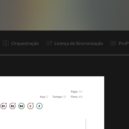
V1
To
V1
To
R1
To
V2
R1
It
P1
P2
Gp
Orquestração
Licença de Sincronização
ProP