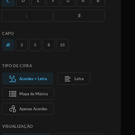
C
D
E
F
G
A
B
quantas versões desejar.
Saiba Mais
ASSINE
ADICIONAR AO CARRINHO
CAPO
3
5
8
10
TIPO DE CIFRA
Acordes + Letra
Letra
Mapa da Música
Apenas Acordes
VISUALIZAÇÃO