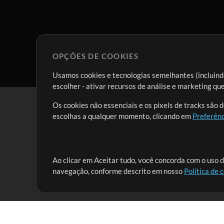
OPÇÕES DE COOKIES
Usamos cookies e tecnologias semelhantes (incluindo
escolher - ativar recursos de análise e marketing q
Os cookies não essenciais e os pixels de tracks são 
escolhas a qualquer momento, clicando em
Preferênc
Nossa missão é atender aos líderes de louvor em tod
Ao clicar em Aceitar tudo, você concorda com o uso d
navegação, conforme descrito em nosso
Política de 
que lhes permitam maximizar seu tempo para o que 