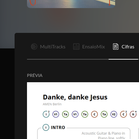
I
MultiTracks
EnsaioMix
Cifras
PRÉVIA