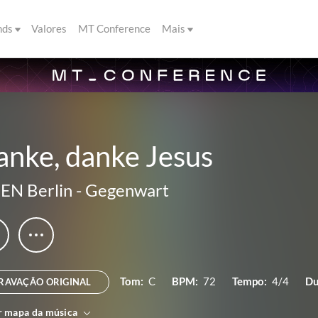
nds
Valores
MT Conference
Mais
anke, danke Jesus
EN Berlin
-
Gegenwart
Tom:
C
BPM:
72
Tempo:
4/4
Du
RAVAÇÃO ORIGINAL
r mapa da música