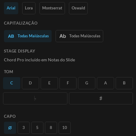
Saiba Mais
Arial
Lora
Montserrat
Oswald
ASSINE
CAPITALIZAÇÃO
Todas Maiúsculas
Todas Maiúsculas
STAGE DISPLAY
Chord Pro incluído em Notas do Slide
TOM
C
D
E
F
G
A
B
CAPO
3
5
8
10