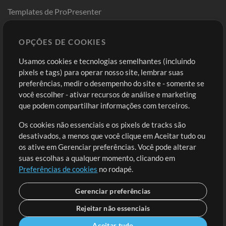
Templates de ProPresenter
Sounds
OPÇÕES DE COOKIES
Loja
Conta
Usamos cookies e tecnologias semelhantes (incluindo
Comprar Créditos
Entre
pixels e tags) para operar nosso site, lembrar suas
preferências, medir o desempenho do site e - somente se
Conteúdo Grátis
Cadastre-se
você escolher - ativar recursos de análise e marketing
Solicite uma Música
Ir ao carrinho
que podem compartilhar informações com terceiros.
Os cookies não essenciais e os pixels de tracks são
Extras
desativados, a menos que você clique em Aceitar tudo ou
Sessões
os ative em Gerenciar preferências. Você pode alterar
Envie seu conteúdo
suas escolhas a qualquer momento, clicando em
Preferências de cookies
no rodapé.
Playlist
MT Conference
Gerenciar preferências
Rejeitar não essenciais
Aceitar tudo