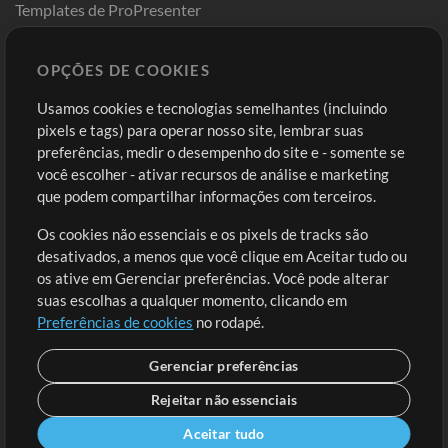
Templates de ProPresenter
Sounds
OPÇÕES DE COOKIES
Loja
Conta
Usamos cookies e tecnologias semelhantes (incluindo
Comprar Créditos
Entre
pixels e tags) para operar nosso site, lembrar suas
preferências, medir o desempenho do site e - somente se
Conteúdo Grátis
Cadastre-se
você escolher - ativar recursos de análise e marketing
Solicite uma Música
Ir ao carrinho
que podem compartilhar informações com terceiros.
Os cookies não essenciais e os pixels de tracks são
Extras
desativados, a menos que você clique em Aceitar tudo ou
Sessões
os ative em Gerenciar preferências. Você pode alterar
Envie seu conteúdo
suas escolhas a qualquer momento, clicando em
Preferências de cookies
no rodapé.
Playlist
MT Conference
Gerenciar preferências
Rejeitar não essenciais
Aceitar tudo