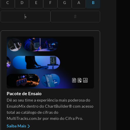
ASSINE
C
D
E
F
G
A
B
Pacote de Ensaio
Dê ao seu time a experiência mais poderosa do
EnsaioMix dentro do ChartBuilder® com acesso
total ao catálogo de cifras do
MultiTracks.com.br por meio do Cifra Pro.
Saiba Mais