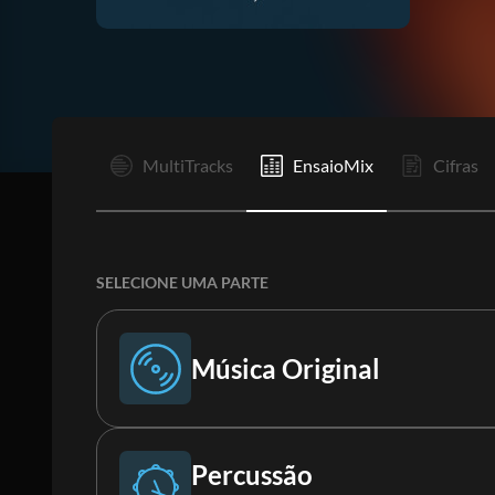
Co
MultiTracks
EnsaioMix
Cifras
SELECIONE UMA PARTE
Música Original
Música Original
Percussão