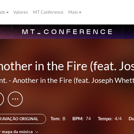
nds
Valores
MT Conference
Mais
other in the Fire (feat. 
nt.
-
Another in the Fire (feat. Joseph Whet
Tom:
B
BPM:
74
Tempo:
4/4
Du
RAVAÇÃO ORIGINAL
r mapa da música