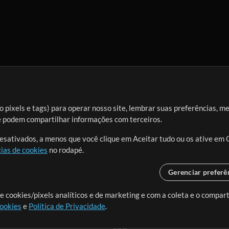
 pixels e tags) para operar nosso site, lembrar suas preferências, m
ue podem compartilhar informações com terceiros.
desativados, a menos que você clique em Aceitar tudo ou os ative em 
ias de cookies
no rodapé.
Gerenciar preferê
o o mundo, criando recursos
e cookies/pixels analíticos e de marketing e com a coleta e o compar
cookies
e
Política de Privacidade
.
realmente importa.