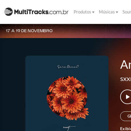
Produtos
Músicas
Sou
17 A 19 DE NOVEMBRO
An
sxx
G
Exibi