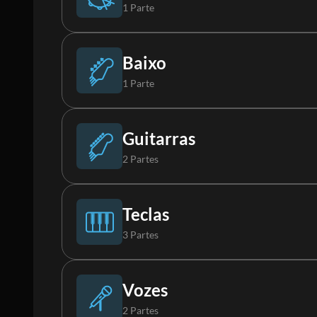
1 Parte
Bateria
Baixo
1 Parte
Baixo Synth
Guitarras
2 Partes
Guitarra
Teclas
3 Partes
Guitarra 2
Piano
Vozes
2 Partes