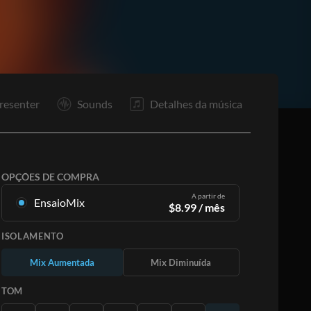
resenter
Sounds
Detalhes da música
OPÇÕES DE COMPRA
A partir de
EnsaioMix
$
8.99
/ mês
Mixagens criadas a partir da gravação original.
ISOLAMENTO
Disponível em todas as 12 tonalidades com
mixagens Up e Minus para cada parte mais a
Mix Aumentada
Mix Diminuída
música original.
Saiba Mais
TOM