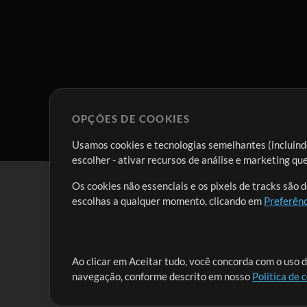
OPÇÕES DE COOKIES
Usamos cookies e tecnologias semelhantes (incluindo
escolher - ativar recursos de análise e marketing q
Os cookies não essenciais e os pixels de tracks são 
escolhas a qualquer momento, clicando em
Preferênc
Nossa missão é atender aos líderes de louvor em tod
Ao clicar em Aceitar tudo, você concorda com o uso d
navegação, conforme descrito em nosso
Política de 
que lhes permitam maximizar seu tempo para o que 