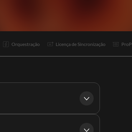
V1
R1
To
V2
R1
P
F
Orquestração
Licença de Sincronização
ProP