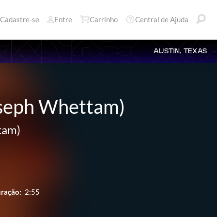
Cadastre-se
Entre
Carrinho
Central de Ajuda
AUSTIN, TEXAS
Joseph Whettam)
tam)
ração:
2:55