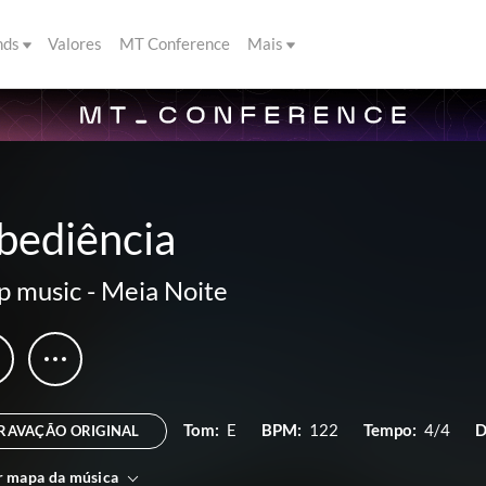
nds
Valores
MT Conference
Mais
bediência
p music
-
Meia Noite
Tom:
E
BPM:
122
Tempo:
4/4
D
RAVAÇÃO ORIGINAL
r mapa da música