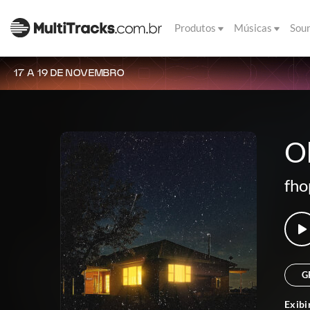
Produtos
Músicas
Sou
17 A 19 DE NOVEMBRO
O
fho
G
Exibi