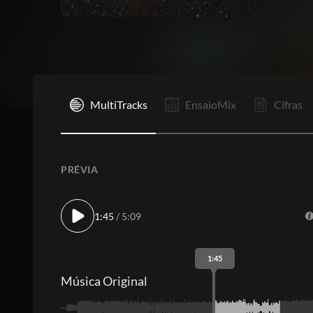
I
MultiTracks
EnsaioMix
Cifras
PRÉVIA
1:45
/ 5:09
1:45
Música Original