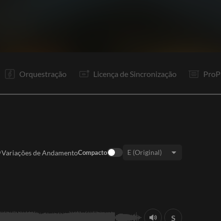
V
Pr
R1
Rp
Pr
Pr
Rp
Co
R1
P
R1
S
Orquestração
Licença de Sincronização
ProP
Variações de Andamento
Compacto
Tom:
S