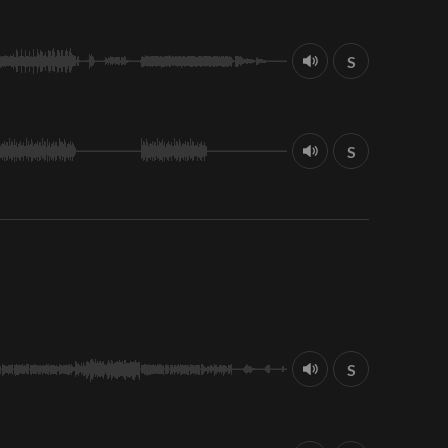
S
S
S