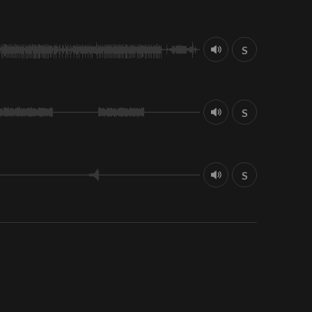
S
S
S