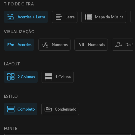
TIPO DE CIFRA
Acordes + Letra
Letra
Mapa da Música
VISUALIZAÇÃO
Acordes
Números
Numerais
Do R
LAYOUT
2 Colunas
1 Coluna
ESTILO
Texto normal
Completo
Condensado
Texto grande
FONTE