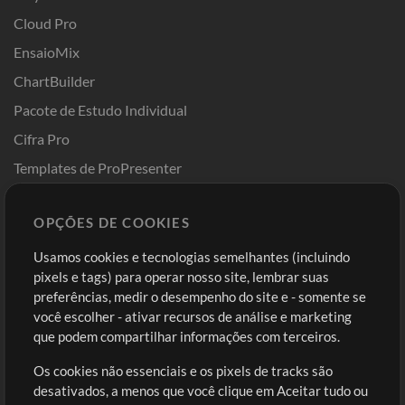
Cloud Pro
EnsaioMix
ChartBuilder
Pacote de Estudo Individual
Cifra Pro
Templates de ProPresenter
Sounds
OPÇÕES DE COOKIES
Loja
Conta
Usamos cookies e tecnologias semelhantes (incluindo
Comprar Créditos
Entre
pixels e tags) para operar nosso site, lembrar suas
preferências, medir o desempenho do site e - somente se
Conteúdo Grátis
Cadastre-se
você escolher - ativar recursos de análise e marketing
Solicite uma Música
Ir ao carrinho
que podem compartilhar informações com terceiros.
Os cookies não essenciais e os pixels de tracks são
Extras
desativados, a menos que você clique em Aceitar tudo ou
Sessões