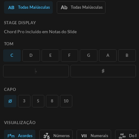
Saiba Mais
Todas Maiúsculas
Todas Maiúsculas
ASSINE
STAGE DISPLAY
Chord Pro incluído em Notas do Slide
TOM
C
D
E
F
G
A
B
CAPO
3
5
8
10
VISUALIZAÇÃO
Acordes
Números
Numerais
Do R