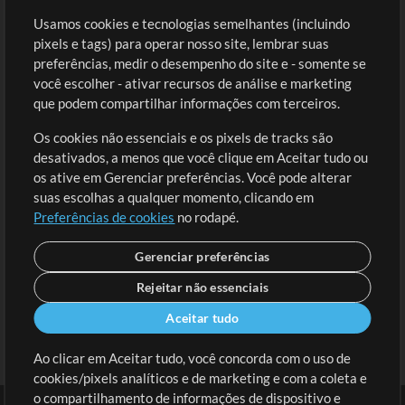
Loja
Conta
Usamos cookies e tecnologias semelhantes (incluindo
Comprar Créditos
Entre
pixels e tags) para operar nosso site, lembrar suas
preferências, medir o desempenho do site e - somente se
Conteúdo Grátis
Cadastre-se
você escolher - ativar recursos de análise e marketing
Solicite uma Música
Ir ao carrinho
que podem compartilhar informações com terceiros.
Os cookies não essenciais e os pixels de tracks são
Extras
desativados, a menos que você clique em Aceitar tudo ou
Sessões
os ative em Gerenciar preferências. Você pode alterar
Envie seu conteúdo
suas escolhas a qualquer momento, clicando em
Preferências de cookies
no rodapé.
Playlist
MT Conference
Gerenciar preferências
Rejeitar não essenciais
Aceitar tudo
Ao clicar em Aceitar tudo, você concorda com o uso de
cookies/pixels analíticos e de marketing e com a coleta e
o compartilhamento de informações de dispositivo e