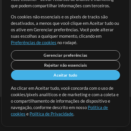
Solicite uma Música
Ir ao carrinho
que podem compartilhar informações com terceiros.
Os cookies não essenciais e os pixels de tracks são
Extras
desativados, a menos que você clique em Aceitar tudo ou
Sessões
os ative em Gerenciar preferências. Você pode alterar
Envie seu conteúdo
suas escolhas a qualquer momento, clicando em
Preferências de cookies
no rodapé.
Playlist
MT Conference
Gerenciar preferências
Rejeitar não essenciais
Aceitar tudo
Ao clicar em Aceitar tudo, você concorda com o uso de
cookies/pixels analíticos e de marketing e com a coleta e
o compartilhamento de informações de dispositivo e
navegação, conforme descrito em nosso
Política de
cookies
e
Política de Privacidade
.
Termos
|
Política de Privacidade
|
Preferências de cookies
|
Contato