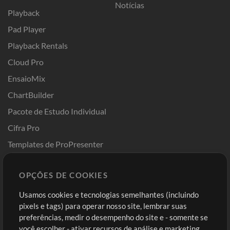
Notícias
Playback
Pad Player
Playback Rentals
Cloud Pro
EnsaioMix
ChartBuilder
Pacote de Estudo Individual
Cifra Pro
Templates de ProPresenter
Sounds
OPÇÕES DE COOKIES
Loja
Conta
Usamos cookies e tecnologias semelhantes (incluindo
Comprar Créditos
Entre
pixels e tags) para operar nosso site, lembrar suas
preferências, medir o desempenho do site e - somente se
Conteúdo Grátis
Cadastre-se
você escolher - ativar recursos de análise e marketing