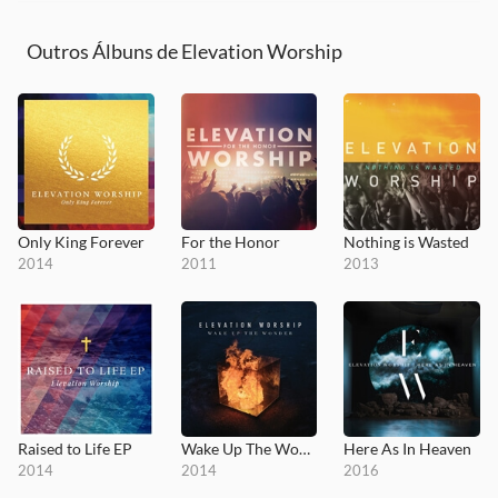
Outros Álbuns de Elevation Worship
Only King Forever
For the Honor
Nothing is Wasted
2014
2011
2013
Raised to Life EP
Wake Up The Wonder
Here As In Heaven
2014
2014
2016