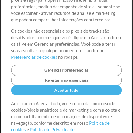
pixels e tags) para operar nosso site, lembrar suas
preferências, medir o desempenho do site e - somente se
Conteúdo Grátis
Cadastre-se
você escolher - ativar recursos de análise e marketing
Solicite uma Música
Ir ao carrinho
que podem compartilhar informações com terceiros.
Os cookies não essenciais e os pixels de tracks são
Extras
desativados, a menos que você clique em Aceitar tudo ou
Sessões
os ative em Gerenciar preferências. Você pode alterar
Envie seu conteúdo
suas escolhas a qualquer momento, clicando em
Preferências de cookies
no rodapé.
Playlist
MT Conference
Gerenciar preferências
Rejeitar não essenciais
Aceitar tudo
Ao clicar em Aceitar tudo, você concorda com o uso de
cookies/pixels analíticos e de marketing e com a coleta e
o compartilhamento de informações de dispositivo e
navegação, conforme descrito em nosso
Política de
cookies
e
Política de Privacidade
.