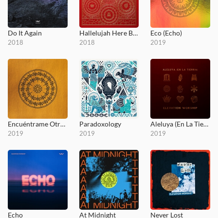
Do It Again
Hallelujah Here Below
Eco (Echo)
2018
2018
2019
Encuéntrame Otra Vez (Here Again)
Paradoxology
Aleluya (En La Tierra)
2019
2019
2019
Echo
At Midnight
Never Lost