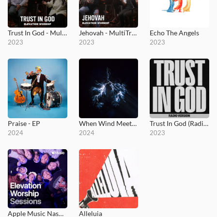
Trust In God - MultiTracks.com Session
Jehovah - MultiTracks.com Session
Echo The Angels
2023
2023
2023
Praise - EP
When Wind Meets Fire
Trust In God (Radio Version)
2024
2024
2023
Apple Music Nashville Sessions
Alleluia