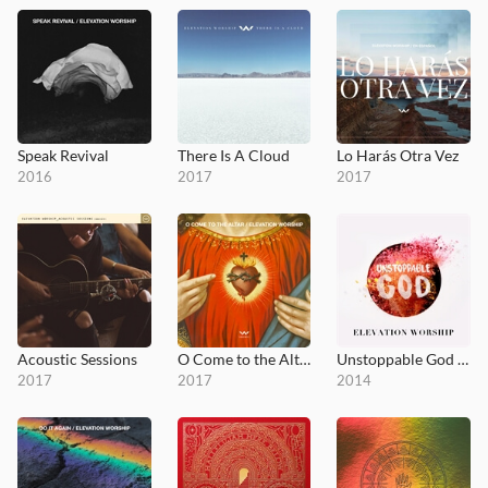
Speak Revival
There Is A Cloud
Lo Harás Otra Vez
2016
2017
2017
Acoustic Sessions
O Come to the Altar - EP
Unstoppable God (Radio Mix)
2017
2017
2014