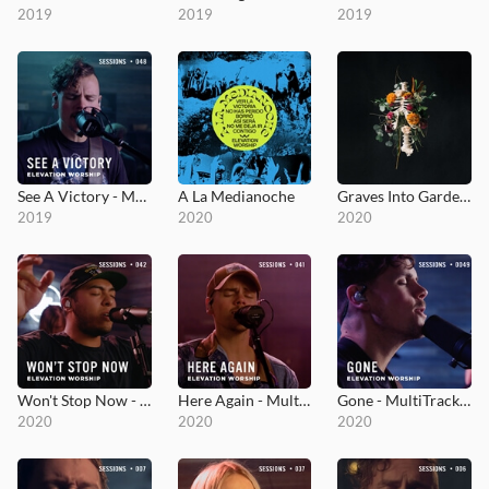
2019
2019
2019
See A Victory - MultiTracks.com Session
A La Medianoche
Graves Into Gardens
2019
2020
2020
Won't Stop Now - MultiTracks.com Session
Here Again - MultiTracks.com Session
Gone - MultiTracks.com Session
2020
2020
2020