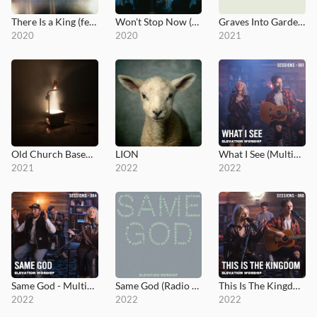
There Is a King (feat. Brandon Lake - Live from Elevation Ballantyne)
Won't Stop Now (feat. Brandon Lake - Live - Elevation Worship)
Graves Into Gardens: Morning & Evening
2020
2020
2021
Old Church Basement
LION
What I See (MultiTracks Session)
2021
2022
2022
Same God - MultiTracks.com Session
Same God (Radio Version)
This Is The Kingdom - MultiTracks.com Session
2022
2022
2022