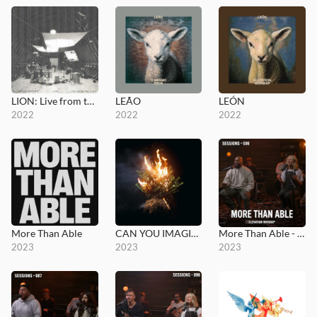
LION: Live from the Loft
LEÃO
LEÓN
2022
2022
2022
More Than Able
CAN YOU IMAGINE?
More Than Able - MultiTracks.com Session
2023
2023
2023