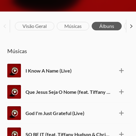
Visão Geral
Músicas
Álbuns
Bi
Músicas
I Know A Name (Live)
Que Jesus Seja O Nome (feat. Tiffany Hudson) [Live]
God I'm Just Grateful (Live)
SO BE IT (feat. Tiffany Hudson & Chris Brown) [Live]