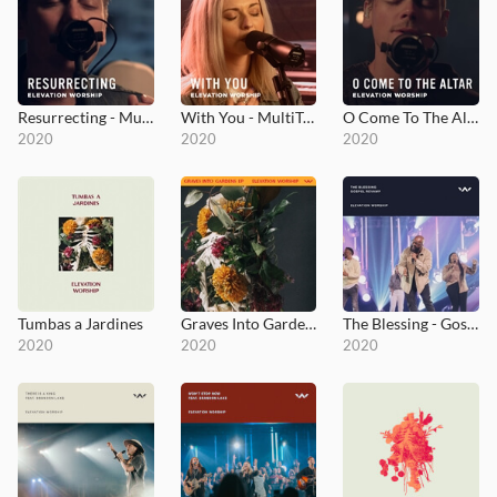
Resurrecting - MultiTracks.com Session
With You - MultiTracks.com Session
O Come To The Altar - MultiTracks.com Session
2020
2020
2020
Tumbas a Jardines
Graves Into Gardens EP
The Blessing - Gospel Revamp
2020
2020
2020