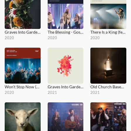
Graves Into Gardens EP
The Blessing - Gospel Revamp
There Is a King (feat. Brandon Lake - Live from Elevation Ballantyne)
2020
2020
2020
Won't Stop Now (feat. Brandon Lake - Live - Elevation Worship)
Graves Into Gardens: Morning & Evening
Old Church Basement
2020
2021
2021