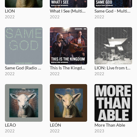
LION
What I See (MultiTracks Session)
Same God - MultiTracks.com Session
2022
2022
2022
Same God (Radio Version)
This Is The Kingdom - MultiTracks.com Session
LION: Live from the Loft
2022
2022
2022
LEÃO
LEÓN
More Than Able
2022
2022
2023