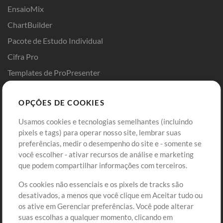
EnsaioMix
ChartBuilder
Pacote de Estudo Individual
Cifra Pro
Templates de ProPresenter
Sounds
OPÇÕES DE COOKIES
Loja
Conta
Usamos cookies e tecnologias semelhantes (incluindo
Comprar Créditos
Entre
pixels e tags) para operar nosso site, lembrar suas
preferências, medir o desempenho do site e - somente se
Conteúdo Grátis
Cadastre-se
você escolher - ativar recursos de análise e marketing
Solicite uma Música
Ir ao carrinho
que podem compartilhar informações com terceiros.
Os cookies não essenciais e os pixels de tracks são
Extras
desativados, a menos que você clique em Aceitar tudo ou
Sessões
os ative em Gerenciar preferências. Você pode alterar
Envie seu conteúdo
suas escolhas a qualquer momento, clicando em