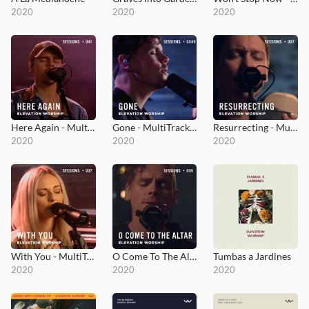
2020
2020
2020
Here Again - MultiTracks.com Session
Gone - MultiTracks.com Session
Resurrecting - MultiTracks.com Session
2020
2020
2020
With You - MultiTracks.com Session
O Come To The Altar - MultiTracks.com Session
Tumbas a Jardines
2020
2020
2020