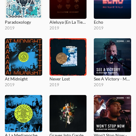
Paradoxology
Aleluya (En La Tierra)
Echo
2019
2019
2019
At Midnight
Never Lost
See A Victory - MultiTracks.com Session
2019
2019
2019
A La Medianoche
Graves Into Gardens
Won't Stop Now - MultiTracks.com Session