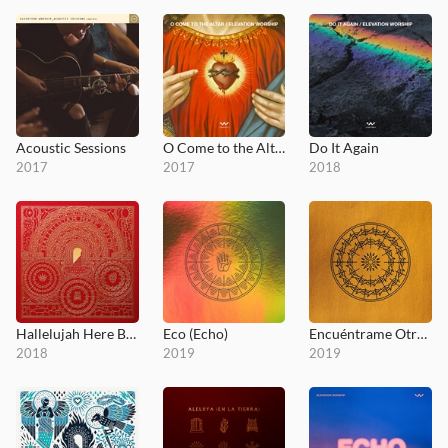
Acoustic Sessions
O Come to the Altar - EP
Do It Again
2017
2017
2018
Hallelujah Here Below
Eco (Echo)
Encuéntrame Otra Vez (Here Again)
2018
2019
2019