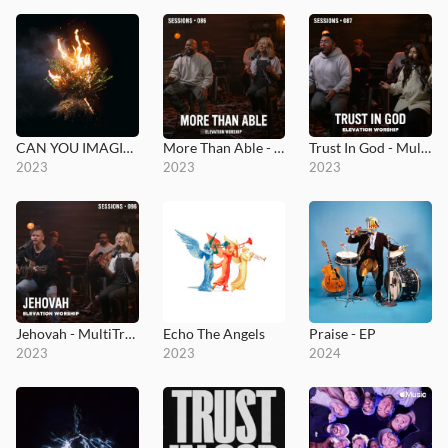
CAN YOU IMAGINE?
More Than Able - MultiTracks.com Session
Trust In God - MultiTracks.com Session
2023
2023
2023
Jehovah - MultiTracks.com Session
Echo The Angels
Praise - EP
2023
2023
2024