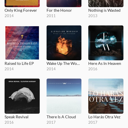
Only King Forever
For the Honor
Nothing is Wasted
2014
2011
2013
Raised to Life EP
Wake Up The Wonder
Here As In Heaven
2014
2014
2016
Speak Revival
There Is A Cloud
Lo Harás Otra Vez
2016
2017
2017