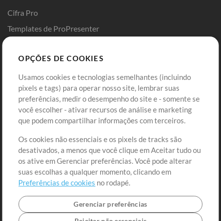
Cifra Pro
Templates de ProPresenter
Sounds
OPÇÕES DE COOKIES
Loja
Conta
Usamos cookies e tecnologias semelhantes (incluindo
Comprar Créditos
Entre
pixels e tags) para operar nosso site, lembrar suas
preferências, medir o desempenho do site e - somente se
Conteúdo Grátis
Cadastre-se
você escolher - ativar recursos de análise e marketing
Solicite uma Música
Ir ao carrinho
que podem compartilhar informações com terceiros.
Os cookies não essenciais e os pixels de tracks são
Extras
desativados, a menos que você clique em Aceitar tudo ou
Sessões
os ative em Gerenciar preferências. Você pode alterar
Envie seu conteúdo
suas escolhas a qualquer momento, clicando em
Preferências de cookies
no rodapé.
Playlist
MT Conference
Gerenciar preferências
Rejeitar não essenciais