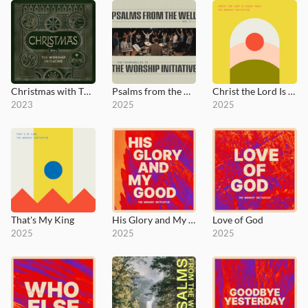
Christmas with The Worship Initiative
Psalms from the Well, Vol. 2
Christ the Lord Is Risen Today
2023
2025
2025
That's My King
His Glory and My Good
Love of God
2025
2025
2025