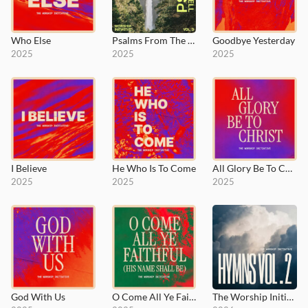
Who Else
Psalms From The Well, Vol. 3
Goodbye Yesterday
2025
2025
2025
I Believe
He Who Is To Come
All Glory Be To Christ
2025
2025
2025
God With Us
O Come All Ye Faithful (His Name Shall Be)
The Worship Initiative Hymns, Vol. 2