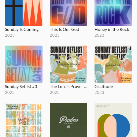
Sunday Is Coming
This Is Our God
Honey in the Rock
2023
2023
2023
Sunday Setlist #3
The Lord's Prayer (It's Yours)
Gratitude
2023
2023
2023