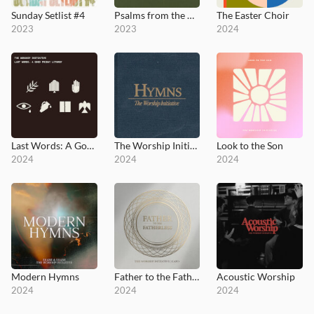
Sunday Setlist #4
Psalms from the Well
The Easter Choir
2023
2023
2024
Last Words: A Good Friday Liturgy
The Worship Initiative Hymns
Look to the Son
2024
2024
2024
Modern Hymns
Father to the Fatherless
Acoustic Worship
2024
2024
2024