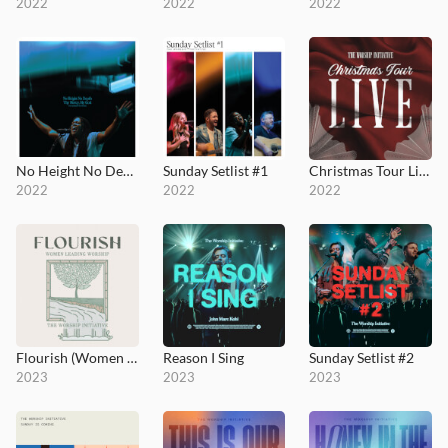
2022
2022
2022
No Height No Depth / Thy Mercy, My God
Sunday Setlist #1
Christmas Tour Live
2022
2022
2022
Flourish (Women Leading Worship)
Reason I Sing
Sunday Setlist #2
2023
2023
2023