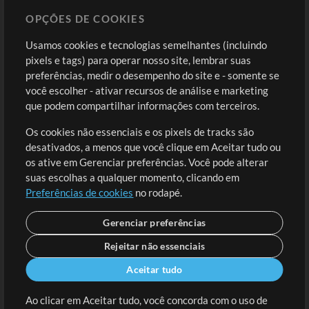
OPÇÕES DE COOKIES
Loja
Conta
Usamos cookies e tecnologias semelhantes (incluindo
Comprar Créditos
Entre
pixels e tags) para operar nosso site, lembrar suas
preferências, medir o desempenho do site e - somente se
Conteúdo Grátis
Cadastre-se
você escolher - ativar recursos de análise e marketing
Solicite uma Música
Ir ao carrinho
que podem compartilhar informações com terceiros.
Os cookies não essenciais e os pixels de tracks são
Extras
desativados, a menos que você clique em Aceitar tudo ou
Sessões
os ative em Gerenciar preferências. Você pode alterar
Envie seu conteúdo
suas escolhas a qualquer momento, clicando em
Preferências de cookies
no rodapé.
Playlist
MT Conference
Gerenciar preferências
Rejeitar não essenciais
Aceitar tudo
Ao clicar em Aceitar tudo, você concorda com o uso de