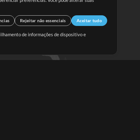
Gerenciar preferências. Você pode alterar suas
ncias
Rejeitar não essenciais
Aceitar tudo
tilhamento de informações de dispositivo e
Mix Aumentada
Mix Diminuída
Começar
ssine a
newsletter do Multitracks.com.br
Assine
em alguma dúvida?