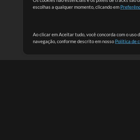
Os cookies não essenciais e os pixels de tracks são 
escolhas a qualquer momento, clicando em
Preferênc
Nossa missão é atender aos líderes de louvor em tod
Ao clicar em Aceitar tudo, você concorda com o uso d
navegação, conforme descrito em nosso
Política de 
que lhes permitam maximizar seu tempo para o que 
Mix Aumentada
Produtos
Recursos
MultiTracks One
Músicas
Pacote Ao Vivo
Lidere Bem
Pacote de Ensaio
Treinamento
Licença de Sincronização