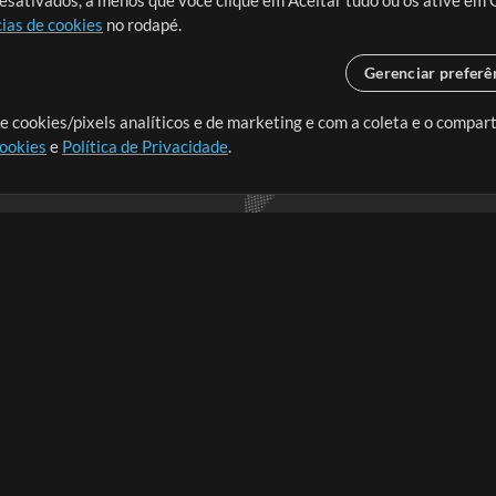
desativados, a menos que você clique em Aceitar tudo ou os ative em 
ias de cookies
no rodapé.
Gerenciar preferê
o o mundo, criando recursos
e cookies/pixels analíticos e de marketing e com a coleta e o compar
cookies
e
Política de Privacidade
.
realmente importa.
Loja
Conta
A
Comprar Créditos
Entre
Conteúdo Grátis
Cadastre-se
Solicite uma Música
Ir ao carrinho
T