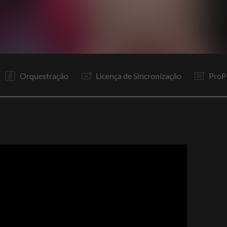
C1
C2
R1
Bo
C3
R1
R2
Bo
P
P
P
P
Orquestração
Licença de Sincronização
ProP