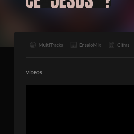
I
MultiTracks
EnsaioMix
Cifras
VÍDEOS