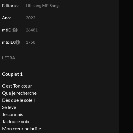
Editoras:
Hillsong MP Songs
Ano:
2022
mtID:
26481
mtpID:
1758
LETRA
Couplet 1
C’est Ton cœur
Que je recherche
Dès que le soleil
Se lève
Je connais
Ta douce voix
Mon cœur ne brûle