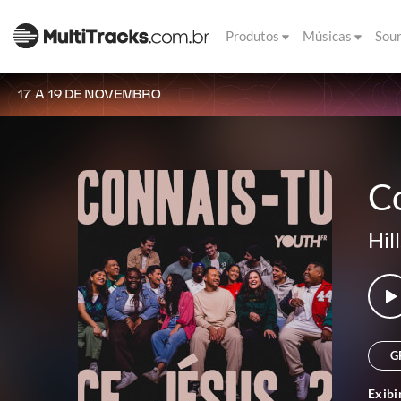
Produtos
Músicas
Sou
17 A 19 DE NOVEMBRO
Co
Hil
G
Exibi