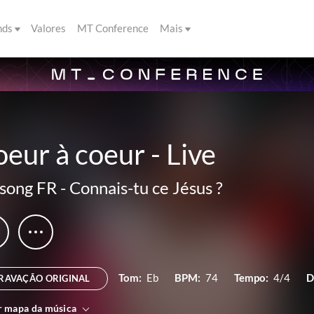
nds
Valores
MT Conference
Mais
eur à coeur - Live
lsong FR
-
Connais-tu ce Jésus ?
Tom:
Eb
BPM:
74
Tempo:
4/4
D
RAVAÇÃO ORIGINAL
r mapa da música