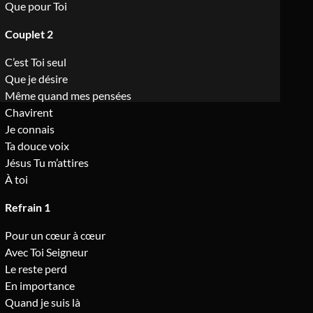
Que pour Toi
Couplet 2
C’est Toi seul
Que je désire
Même quand mes pensées
Chavirent
Je connais
Ta douce voix
Jésus Tu m’attires
À toi
Refrain 1
Pour un cœur à cœur
Avec Toi Seigneur
Le reste perd
En importance
Quand je suis là