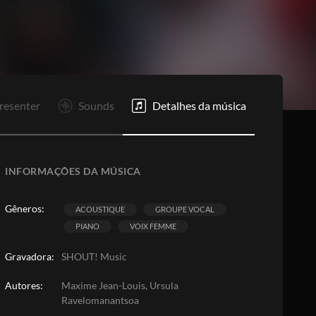
Is
Is
R1
R2
Bo
O
F
resenter
Sounds
Detalhes da música
INFORMAÇÕES DA MÚSICA
Gêneros:
ACOUSTIQUE
GROUPE VOCAL
PIANO
VOIX FEMME
Gravadora:
SHOUT! Music
Autores:
Maxime Jean-Louis, Ursula
Ravelomanantsoa