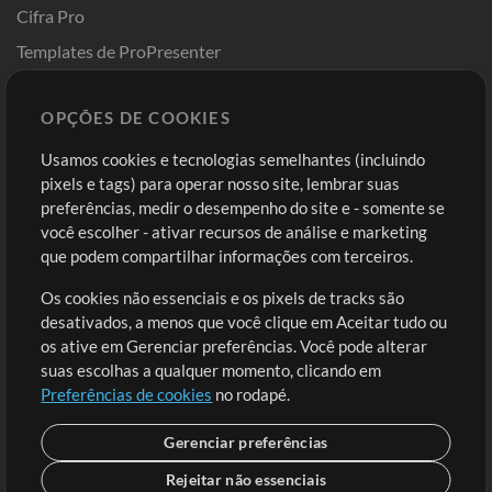
Cifra Pro
Templates de ProPresenter
Sounds
OPÇÕES DE COOKIES
Loja
Conta
Usamos cookies e tecnologias semelhantes (incluindo
Comprar Créditos
Entre
pixels e tags) para operar nosso site, lembrar suas
preferências, medir o desempenho do site e - somente se
Conteúdo Grátis
Cadastre-se
você escolher - ativar recursos de análise e marketing
Solicite uma Música
Ir ao carrinho
que podem compartilhar informações com terceiros.
Os cookies não essenciais e os pixels de tracks são
Extras
desativados, a menos que você clique em Aceitar tudo ou
Sessões
os ative em Gerenciar preferências. Você pode alterar
Envie seu conteúdo
suas escolhas a qualquer momento, clicando em
Preferências de cookies
no rodapé.
Playlist
MT Conference
Gerenciar preferências
Rejeitar não essenciais