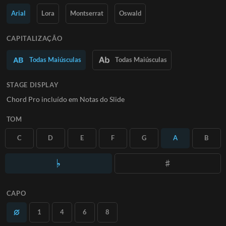
Saiba Mais
Arial
Lora
Montserrat
Oswald
ASSINE
CAPITALIZAÇÃO
Todas Maiúsculas
Todas Maiúsculas
STAGE DISPLAY
Chord Pro incluído em Notas do Slide
TOM
C
D
E
F
G
A
B
CAPO
1
4
6
8