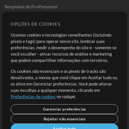
Templates de ProPresenter
Sounds
OPÇÕES DE COOKIES
Loja
Conta
Usamos cookies e tecnologias semelhantes (incluindo
Comprar Créditos
Entre
pixels e tags) para operar nosso site, lembrar suas
preferências, medir o desempenho do site e - somente se
Conteúdo Grátis
Cadastre-se
você escolher - ativar recursos de análise e marketing
Solicite uma Música
Ir ao carrinho
que podem compartilhar informações com terceiros.
Os cookies não essenciais e os pixels de tracks são
Extras
desativados, a menos que você clique em Aceitar tudo ou
Sessões
os ative em Gerenciar preferências. Você pode alterar
Envie seu conteúdo
suas escolhas a qualquer momento, clicando em
Preferências de cookies
no rodapé.
Playlist
MT Conference
Gerenciar preferências
Rejeitar não essenciais
Aceitar tudo