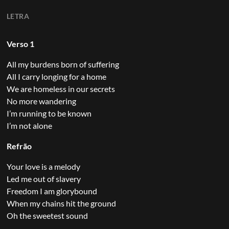
LETRA
Verso 1
All my burdens born of suffering
All I carry longing for a home
We are homeless in our secrets
No more wandering
I’m running to be known
I’m not alone
Refrão
Your love is a melody
Led me out of slavery
Freedom I am glorybound
When my chains hit the ground
Oh the sweetest sound