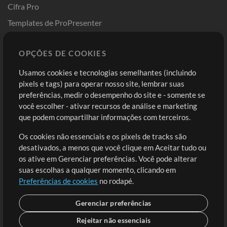
Cifra Pro
Templates de ProPresenter
Sounds
OPÇÕES DE COOKIES
Loja
Conta
Usamos cookies e tecnologias semelhantes (incluindo
Comprar Créditos
Entre
pixels e tags) para operar nosso site, lembrar suas
preferências, medir o desempenho do site e - somente se
Conteúdo Grátis
Cadastre-se
você escolher - ativar recursos de análise e marketing
Solicite uma Música
Ir ao carrinho
que podem compartilhar informações com terceiros.
Os cookies não essenciais e os pixels de tracks são
Extras
desativados, a menos que você clique em Aceitar tudo ou
Sessões
os ative em Gerenciar preferências. Você pode alterar
Envie seu conteúdo
suas escolhas a qualquer momento, clicando em
Preferências de cookies
no rodapé.
Playlist
MT Conference
Gerenciar preferências
Rejeitar não essenciais