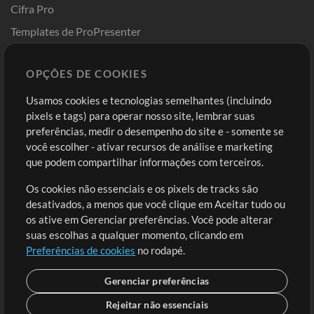
Cifra Pro
Templates de ProPresenter
Sounds
OPÇÕES DE COOKIES
Loja
Conta
Usamos cookies e tecnologias semelhantes (incluindo
Comprar Créditos
Entre
pixels e tags) para operar nosso site, lembrar suas
preferências, medir o desempenho do site e - somente se
Conteúdo Grátis
Cadastre-se
você escolher - ativar recursos de análise e marketing
Solicite uma Música
Ir ao carrinho
que podem compartilhar informações com terceiros.
Os cookies não essenciais e os pixels de tracks são
Extras
desativados, a menos que você clique em Aceitar tudo ou
Sessões
os ative em Gerenciar preferências. Você pode alterar
Envie seu conteúdo
suas escolhas a qualquer momento, clicando em
Preferências de cookies
no rodapé.
Playlist
MT Conference
Gerenciar preferências
Rejeitar não essenciais