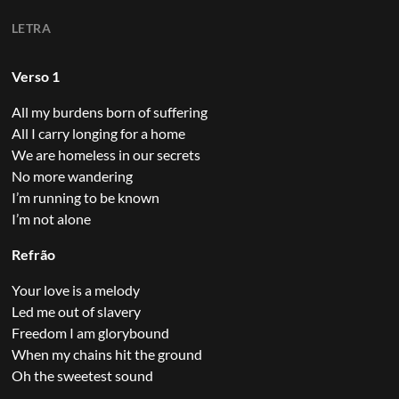
LETRA
Verso 1
All my burdens born of suffering
All I carry longing for a home
We are homeless in our secrets
No more wandering
I’m running to be known
I’m not alone
Refrão
Your love is a melody
Led me out of slavery
Freedom I am glorybound
When my chains hit the ground
Oh the sweetest sound