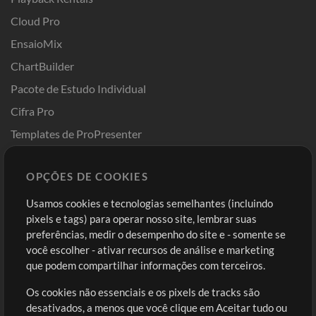
Cloud Pro
EnsaioMix
ChartBuilder
Pacote de Estudo Individual
Cifra Pro
Templates de ProPresenter
Sounds
OPÇÕES DE COOKIES
Loja
Conta
Usamos cookies e tecnologias semelhantes (incluindo
Comprar Créditos
Entre
pixels e tags) para operar nosso site, lembrar suas
preferências, medir o desempenho do site e - somente se
Conteúdo Grátis
Cadastre-se
você escolher - ativar recursos de análise e marketing
Solicite uma Música
Ir ao carrinho
que podem compartilhar informações com terceiros.
Os cookies não essenciais e os pixels de tracks são
Extras
desativados, a menos que você clique em Aceitar tudo ou
Sessões