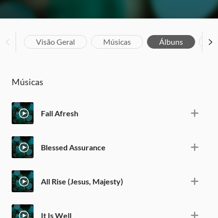
Visão Geral
Músicas
Álbuns
Bi
Músicas
Fall Afresh
Blessed Assurance
All Rise (Jesus, Majesty)
It Is Well