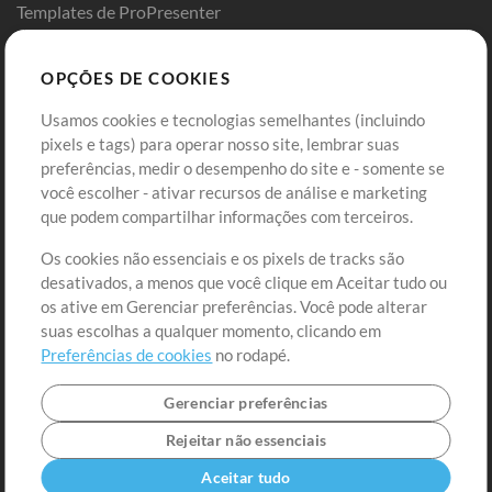
Templates de ProPresenter
Sounds
OPÇÕES DE COOKIES
Loja
Conta
Usamos cookies e tecnologias semelhantes (incluindo
Comprar Créditos
Entre
pixels e tags) para operar nosso site, lembrar suas
preferências, medir o desempenho do site e - somente se
Conteúdo Grátis
Cadastre-se
você escolher - ativar recursos de análise e marketing
Solicite uma Música
Ir ao carrinho
que podem compartilhar informações com terceiros.
Os cookies não essenciais e os pixels de tracks são
Extras
desativados, a menos que você clique em Aceitar tudo ou
Sessões
os ative em Gerenciar preferências. Você pode alterar
Envie seu conteúdo
suas escolhas a qualquer momento, clicando em
Preferências de cookies
no rodapé.
Playlist
MT Conference
Gerenciar preferências
Rejeitar não essenciais
Aceitar tudo