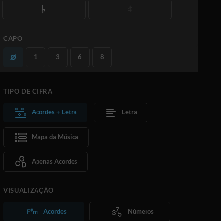
CAPO
1
3
6
8
TIPO DE CIFRA
Acordes + Letra
Letra
Mapa da Música
Apenas Acordes
VISUALIZAÇÃO
Acordes
Números