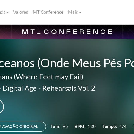
nds
Valores
MT Conference
Mais
ceanos (Onde Meus Pés P
ans (Where Feet may Fail)
 Digital Age
-
Rehearsals Vol. 2
Tom:
Eb
BPM:
130
Tempo:
4/4
RAVAÇÃO ORIGINAL