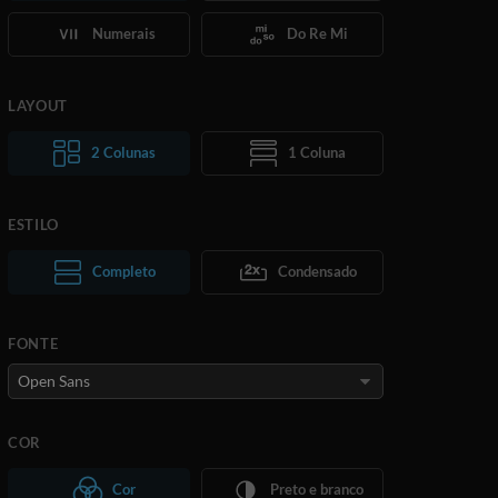
Numerais
Do Re Mi
LAYOUT
2 Colunas
1 Coluna
ESTILO
Texto normal
Completo
Texto grande
Condensado
FONTE
COR
Cor
Preto e branco