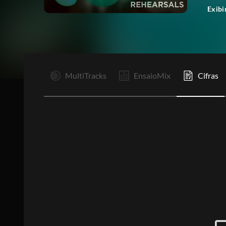
Exibi
I
MultiTracks
EnsaioMix
Cifras