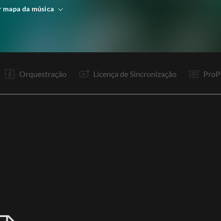
r mapa da música
V1
V2
R1
It
V3
V4
R1
It
In
P
In
R1
Orquestração
Licença de Sincronização
ProP