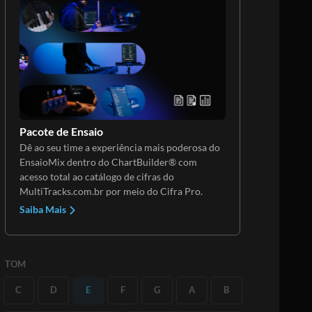
Pacote de Ensaio
Dê ao seu time a experiência mais poderosa do
EnsaioMix dentro do ChartBuilder® com
acesso total ao catálogo de cifras do
MultiTracks.com.br por meio do Cifra Pro.
Saiba Mais
TOM
C
D
E
F
G
A
B