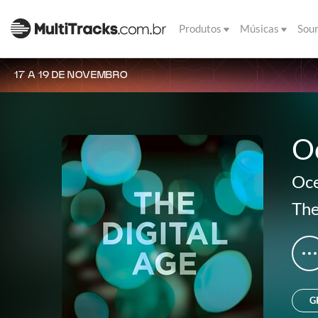
Produtos
Músicas
Sou
17 A 19 DE NOVEMBRO
O
Oce
The
G