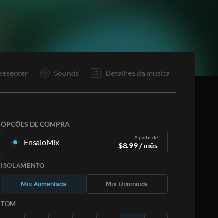
resenter
Sounds
Detalhes da música
OPÇÕES DE COMPRA
A partir de
EnsaioMix
$
8.99
/ mês
Mixagens criadas a partir da gravação original.
ISOLAMENTO
Disponível em todas as 12 tonalidades com
mixagens Up e Minus para cada parte mais a
Mix Aumentada
Mix Diminuída
música original.
Saiba Mais
TOM