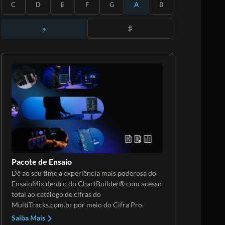
ASSINE
C
D
E
F
G
A
B
Pacote de Ensaio
Dê ao seu time a experiência mais poderosa do
EnsaioMix dentro do ChartBuilder® com acesso
total ao catálogo de cifras do
MultiTracks.com.br por meio do Cifra Pro.
Saiba Mais