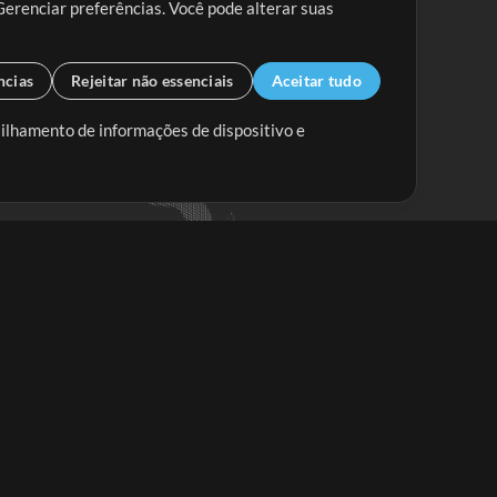
Gerenciar preferências. Você pode alterar suas
ncias
Rejeitar não essenciais
Aceitar tudo
tilhamento de informações de dispositivo e
Mix Aumentada
Mix Diminuída
Começar
ssine a
newsletter do Multitracks.com.br
Assine
em alguma dúvida?