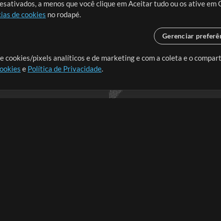
desativados, a menos que você clique em Aceitar tudo ou os ative em 
ias de cookies
no rodapé.
Gerenciar preferê
o o mundo, criando recursos
e cookies/pixels analíticos e de marketing e com a coleta e o compar
cookies
e
Política de Privacidade
.
realmente importa.
Loja
Conta
A
Comprar Créditos
Entre
Conteúdo Grátis
Cadastre-se
Solicite uma Música
Ir ao carrinho
T