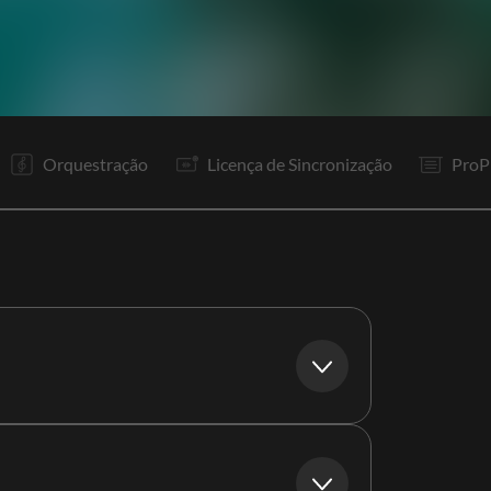
V1
V2
R1
It
V3
R1
In
Gp
P
R1
Re
F
Orquestração
Licença de Sincronização
ProP