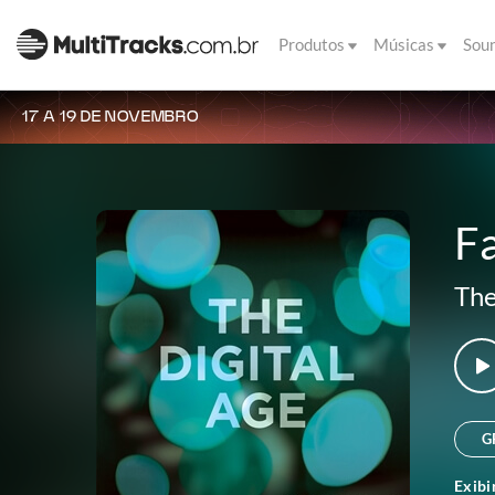
Produtos
Músicas
Sou
17 A 19 DE NOVEMBRO
Fa
The
G
Exibi