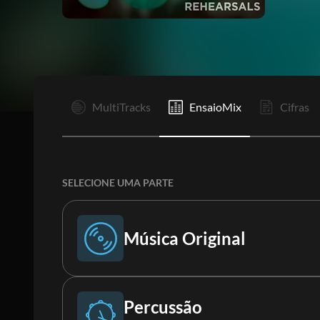
I
MultiTracks
EnsaioMix
Cifras
SELECIONE UMA PARTE
Música Original
Música Original
Percussão