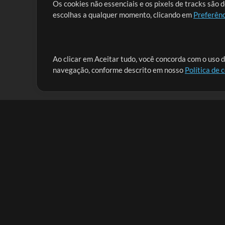
Os cookies não essenciais e os pixels de tracks são 
escolhas a qualquer momento, clicando em
Preferênc
Nossa missão é atender aos líderes de louvor em tod
Ao clicar em Aceitar tudo, você concorda com o uso d
navegação, conforme descrito em nosso
Política de 
que lhes permitam maximizar seu tempo para o que 
Mix Aumentada
Produtos
Recursos
MultiTracks One
Músicas
Pacote Ao Vivo
Lidere Bem
Pacote de Ensaio
Treinamento