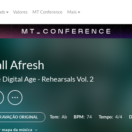
nds
Valores
MT Conference
Mais
ll Afresh
 Digital Age
-
Rehearsals Vol. 2
Tom:
Ab
BPM:
74
Tempo:
4/4
D
RAVAÇÃO ORIGINAL
r mapa da música