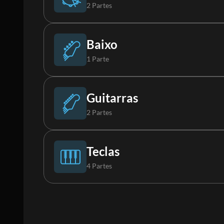
2 Partes
Bateria
Baixo
1 Parte
Loop
Baixo
Guitarras
2 Partes
Guitarra
Teclas
4 Partes
Guitarra 2
Piano