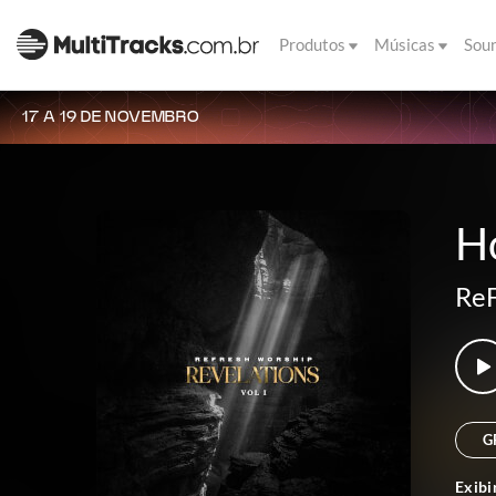
Produtos
Músicas
Sou
17 A 19 DE NOVEMBRO
H
Re
G
Exibi