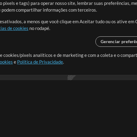
 pixels e tags) para operar nosso site, lembrar suas preferências, m
ue podem compartilhar informações com terceiros.
desativados, a menos que você clique em Aceitar tudo ou os ative em 
ias de cookies
no rodapé.
Gerenciar preferê
o o mundo, criando recursos
e cookies/pixels analíticos e de marketing e com a coleta e o compar
cookies
e
Política de Privacidade
.
realmente importa.
Loja
Conta
A
Comprar Créditos
Entre