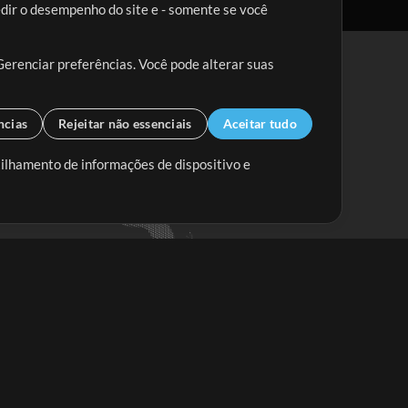
edir o desempenho do site e - somente se você
Gerenciar preferências. Você pode alterar suas
ncias
Rejeitar não essenciais
Aceitar tudo
tilhamento de informações de dispositivo e
Mix Aumentada
Mix Diminuída
Começar
ssine a
newsletter do Multitracks.com.br
Assine