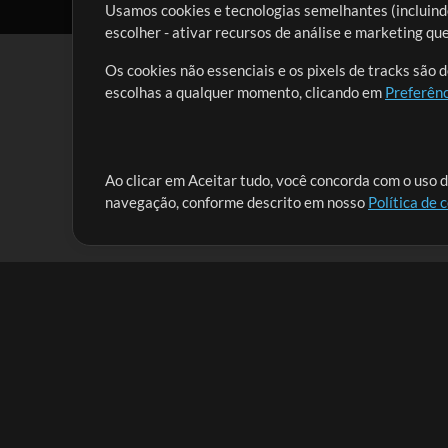
Usamos cookies e tecnologias semelhantes (incluindo
escolher - ativar recursos de análise e marketing q
Os cookies não essenciais e os pixels de tracks são 
escolhas a qualquer momento, clicando em
Preferênc
Nossa missão é atender aos líderes de louvor em tod
Ao clicar em Aceitar tudo, você concorda com o uso d
navegação, conforme descrito em nosso
Política de 
que lhes permitam maximizar seu tempo para o que 
Mix Aumentada
Produtos
Recursos
MultiTracks One
Músicas