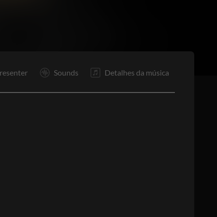
R
In
R2
R
F
resenter
Sounds
Detalhes da música