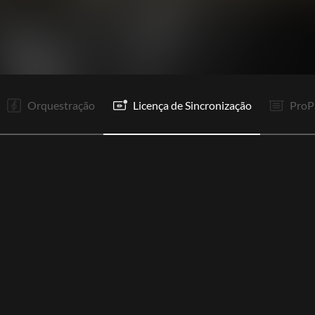
V1
R1
R
V2
R2
R
V3
R2
R
P
R
R
Orquestração
Licença de Sincronização
ProP