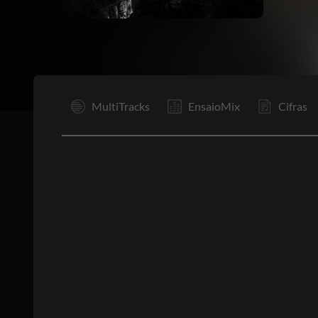
I
MultiTracks
EnsaioMix
Cifras