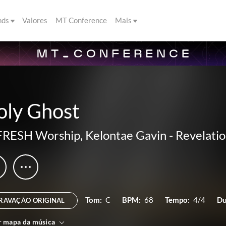
nds
Valores
MT Conference
Mais
oly Ghost
FRESH Worship
,
Kelontae Gavin
-
Revelation
Tom:
C
BPM:
68
Tempo:
4/4
Du
RAVAÇÃO ORIGINAL
r mapa da música