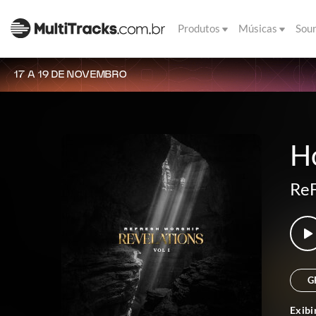
Produtos
Músicas
Sou
17 A 19 DE NOVEMBRO
H
Re
G
Exibi