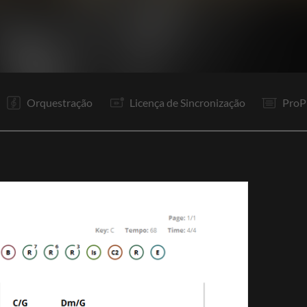
V1
R1
R
V2
R2
R
V3
R2
R
P
R
R
Orquestração
Licença de Sincronização
ProP