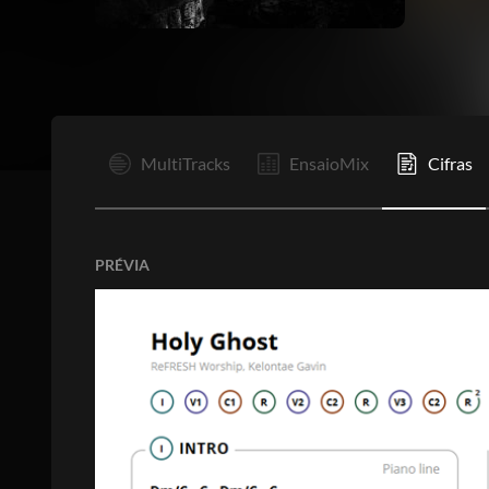
I
MultiTracks
EnsaioMix
Cifras
PRÉVIA