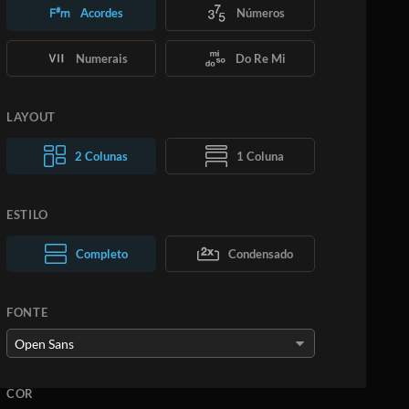
Acordes
Números
Numerais
Do Re Mi
LAYOUT
2 Colunas
1 Coluna
ESTILO
Texto normal
Completo
Texto grande
Condensado
FONTE
COR