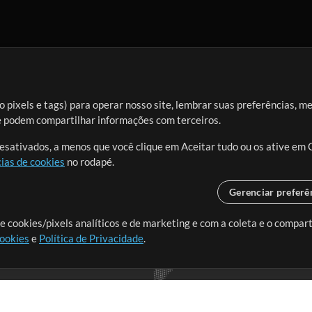
 pixels e tags) para operar nosso site, lembrar suas preferências, m
ue podem compartilhar informações com terceiros.
desativados, a menos que você clique em Aceitar tudo ou os ative em 
ias de cookies
no rodapé.
Gerenciar preferê
o o mundo, criando recursos
e cookies/pixels analíticos e de marketing e com a coleta e o compar
cookies
e
Política de Privacidade
.
realmente importa.