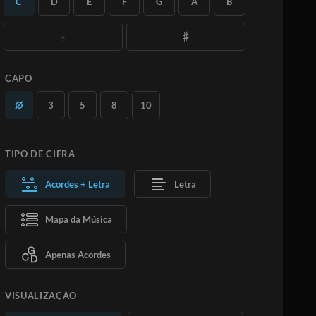
C
D
E
F
G
A
B
quantas versões desejar.
Saiba Mais
ASSINE
ADICIONAR AO CARRINHO
CAPO
3
5
8
10
TIPO DE CIFRA
Acordes + Letra
Letra
Mapa da Música
Apenas Acordes
VISUALIZAÇÃO