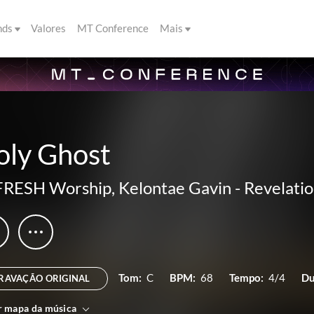
nds
Valores
MT Conference
Mais
oly Ghost
FRESH Worship
,
Kelontae Gavin
-
Revelation
Tom:
C
BPM:
68
Tempo:
4/4
Du
RAVAÇÃO ORIGINAL
r mapa da música