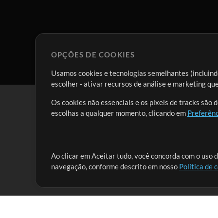
OPÇÕES DE COOKIES
Usamos cookies e tecnologias semelhantes (incluindo
escolher - ativar recursos de análise e marketing q
Os cookies não essenciais e os pixels de tracks são 
escolhas a qualquer momento, clicando em
Preferênc
Nossa missão é atender aos líderes de louvor em tod
Ao clicar em Aceitar tudo, você concorda com o uso d
navegação, conforme descrito em nosso
Política de 
que lhes permitam maximizar seu tempo para o que 