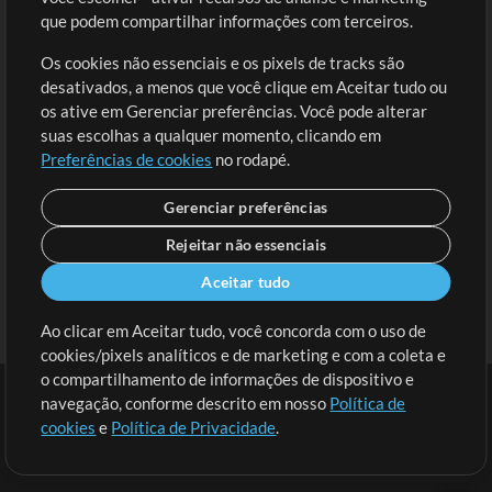
Solicite uma Música
Ir ao carrinho
que podem compartilhar informações com terceiros.
Os cookies não essenciais e os pixels de tracks são
Extras
desativados, a menos que você clique em Aceitar tudo ou
Sessões
os ative em Gerenciar preferências. Você pode alterar
Envie seu conteúdo
suas escolhas a qualquer momento, clicando em
Preferências de cookies
no rodapé.
Playlist
MT Conference
Gerenciar preferências
Rejeitar não essenciais
Aceitar tudo
Ao clicar em Aceitar tudo, você concorda com o uso de
cookies/pixels analíticos e de marketing e com a coleta e
o compartilhamento de informações de dispositivo e
navegação, conforme descrito em nosso
Política de
cookies
e
Política de Privacidade
.
Termos
|
Política de Privacidade
|
Preferências de cookies
|
Contato