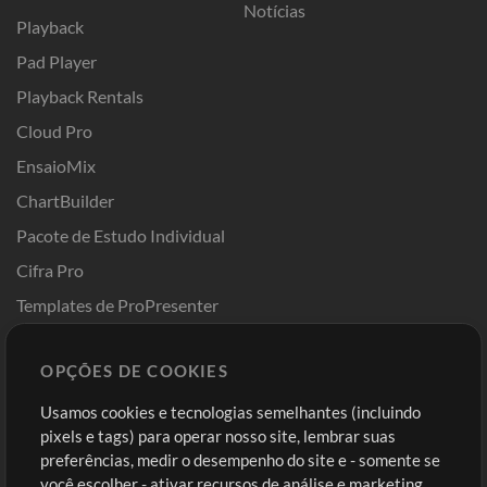
Notícias
Playback
Pad Player
Playback Rentals
Cloud Pro
EnsaioMix
ChartBuilder
Pacote de Estudo Individual
Cifra Pro
Templates de ProPresenter
Sounds
OPÇÕES DE COOKIES
Loja
Conta
Usamos cookies e tecnologias semelhantes (incluindo
Comprar Créditos
Entre
pixels e tags) para operar nosso site, lembrar suas
preferências, medir o desempenho do site e - somente se
Conteúdo Grátis
Cadastre-se
você escolher - ativar recursos de análise e marketing