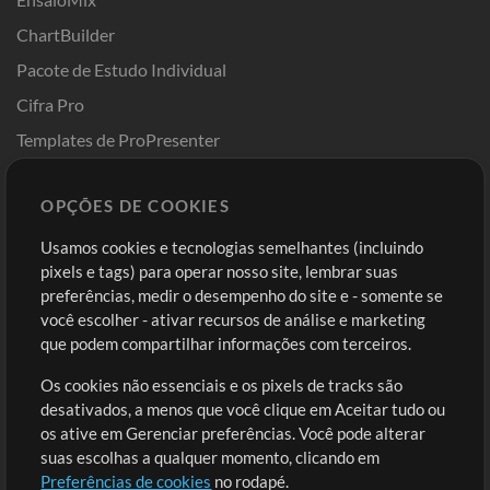
ChartBuilder
Pacote de Estudo Individual
Cifra Pro
Templates de ProPresenter
Sounds
OPÇÕES DE COOKIES
Loja
Conta
Usamos cookies e tecnologias semelhantes (incluindo
Comprar Créditos
Entre
pixels e tags) para operar nosso site, lembrar suas
preferências, medir o desempenho do site e - somente se
Conteúdo Grátis
Cadastre-se
você escolher - ativar recursos de análise e marketing
Solicite uma Música
Ir ao carrinho
que podem compartilhar informações com terceiros.
Os cookies não essenciais e os pixels de tracks são
Extras
desativados, a menos que você clique em Aceitar tudo ou
Sessões
os ative em Gerenciar preferências. Você pode alterar
Envie seu conteúdo
suas escolhas a qualquer momento, clicando em
Preferências de cookies
no rodapé.