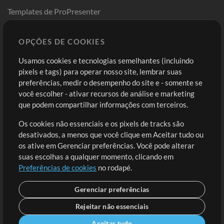
Templates de ProPresenter
Sounds
OPÇÕES DE COOKIES
Loja
Conta
Usamos cookies e tecnologias semelhantes (incluindo
Comprar Créditos
Entre
pixels e tags) para operar nosso site, lembrar suas
preferências, medir o desempenho do site e - somente se
Conteúdo Grátis
Cadastre-se
você escolher - ativar recursos de análise e marketing
Solicite uma Música
Ir ao carrinho
que podem compartilhar informações com terceiros.
Os cookies não essenciais e os pixels de tracks são
Extras
desativados, a menos que você clique em Aceitar tudo ou
Sessões
os ative em Gerenciar preferências. Você pode alterar
Envie seu conteúdo
suas escolhas a qualquer momento, clicando em
Preferências de cookies
no rodapé.
Playlist
MT Conference
Gerenciar preferências
Rejeitar não essenciais
Aceitar tudo