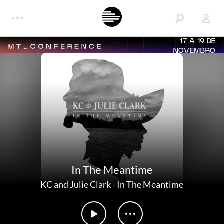
17 A 19 DE
NOVEMBRO
In The Meantime
KC and Julie Clark
-
In The Meantime