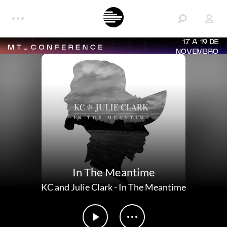
17 A 19 DE
NOVEMBRO
In The Meantime
KC and Julie Clark
-
In The Meantime