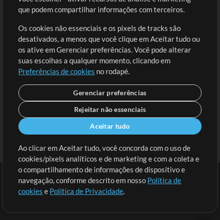
Solicite uma Música
Ir ao carrinho
que podem compartilhar informações com terceiros.
Os cookies não essenciais e os pixels de tracks são
Extras
desativados, a menos que você clique em Aceitar tudo ou
Sessões
os ative em Gerenciar preferências. Você pode alterar
Envie seu conteúdo
suas escolhas a qualquer momento, clicando em
Preferências de cookies
no rodapé.
Playlist
MT Conference
Gerenciar preferências
Rejeitar não essenciais
Aceitar tudo
Ao clicar em Aceitar tudo, você concorda com o uso de
cookies/pixels analíticos e de marketing e com a coleta e
o compartilhamento de informações de dispositivo e
navegação, conforme descrito em nosso
Política de
cookies
e
Política de Privacidade
.
Termos
|
Política de Privacidade
|
Preferências de cookies
|
Contato