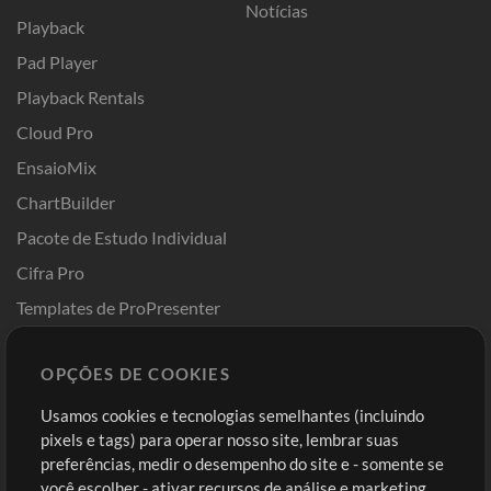
Notícias
Playback
Pad Player
Playback Rentals
Cloud Pro
EnsaioMix
ChartBuilder
Pacote de Estudo Individual
Cifra Pro
Templates de ProPresenter
Sounds
OPÇÕES DE COOKIES
Loja
Conta
Usamos cookies e tecnologias semelhantes (incluindo
Comprar Créditos
Entre
pixels e tags) para operar nosso site, lembrar suas
preferências, medir o desempenho do site e - somente se
Conteúdo Grátis
Cadastre-se
você escolher - ativar recursos de análise e marketing