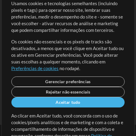
Usamos cookies e tecnologias semelhantes (incluindo
Comprar Créditos
Entre
pixels e tags) para operar nosso site, lembrar suas
preferências, medir o desempenho do site e - somente se
Conteúdo Grátis
Cadastre-se
você escolher - ativar recursos de análise e marketing
Solicite uma Música
Ir ao carrinho
que podem compartilhar informações com terceiros.
Os cookies não essenciais e os pixels de tracks são
Extras
desativados, a menos que você clique em Aceitar tudo ou
Sessões
os ative em Gerenciar preferências. Você pode alterar
Envie seu conteúdo
suas escolhas a qualquer momento, clicando em
Preferências de cookies
no rodapé.
Playlist
MT Conference
Gerenciar preferências
Rejeitar não essenciais
Aceitar tudo
Ao clicar em Aceitar tudo, você concorda com o uso de
cookies/pixels analíticos e de marketing e com a coleta e
o compartilhamento de informações de dispositivo e
navegação, conforme descrito em nosso
Política de