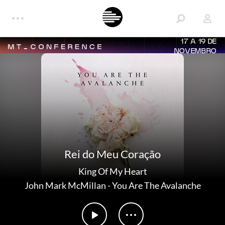
17 A 19 DE
NOVEMBRO
Rei do Meu Coração
King Of My Heart
John Mark McMillan
-
You Are The Avalanche