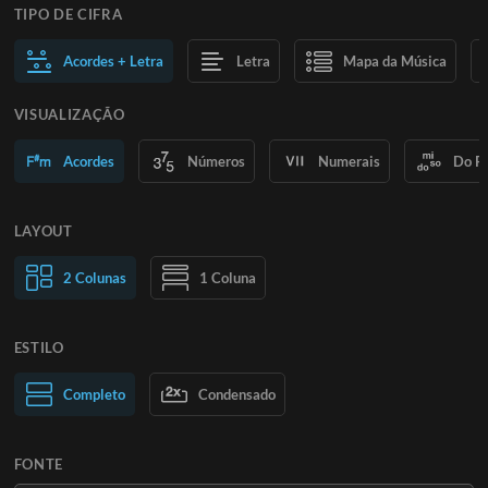
TIPO DE CIFRA
Acordes + Letra
Letra
Mapa da Música
VISUALIZAÇÃO
Acordes
Números
Numerais
Do R
LAYOUT
2 Colunas
1 Coluna
ESTILO
Texto normal
Completo
Condensado
Texto grande
FONTE