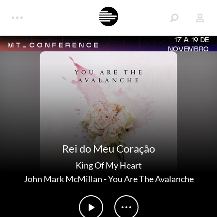
17 A 19 DE
NOVEMBRO
Rei do Meu Coração
King Of My Heart
John Mark McMillan
-
You Are The Avalanche