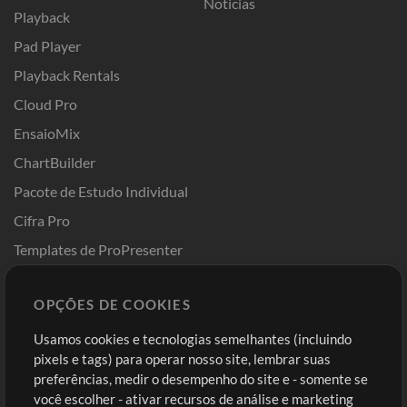
Notícias
Playback
Pad Player
Playback Rentals
Cloud Pro
EnsaioMix
ChartBuilder
Pacote de Estudo Individual
Cifra Pro
Templates de ProPresenter
Sounds
OPÇÕES DE COOKIES
Loja
Conta
Usamos cookies e tecnologias semelhantes (incluindo
Comprar Créditos
Entre
pixels e tags) para operar nosso site, lembrar suas
preferências, medir o desempenho do site e - somente se
Conteúdo Grátis
Cadastre-se
você escolher - ativar recursos de análise e marketing