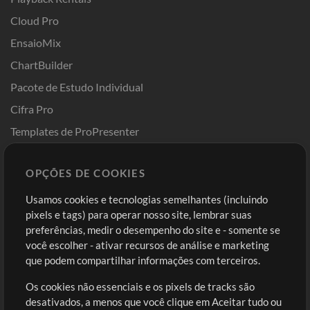
Cloud Pro
EnsaioMix
ChartBuilder
Pacote de Estudo Individual
Cifra Pro
Templates de ProPresenter
Sounds
OPÇÕES DE COOKIES
Loja
Conta
Usamos cookies e tecnologias semelhantes (incluindo
Comprar Créditos
Entre
pixels e tags) para operar nosso site, lembrar suas
preferências, medir o desempenho do site e - somente se
Conteúdo Grátis
Cadastre-se
você escolher - ativar recursos de análise e marketing
Solicite uma Música
Ir ao carrinho
que podem compartilhar informações com terceiros.
Os cookies não essenciais e os pixels de tracks são
Extras
desativados, a menos que você clique em Aceitar tudo ou
Sessões