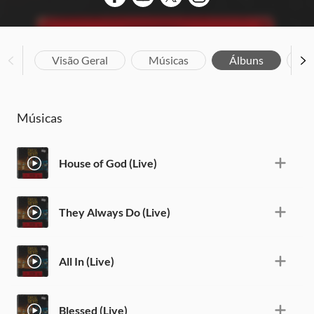
Visão Geral
Músicas
Álbuns
Bi
Músicas
House of God (Live)
They Always Do (Live)
All In (Live)
Blessed (Live)