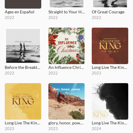
Ages en Español
Straight to Your Heart
Of Great Courage
2022
2022
2022
Before the Breakthrough
An Influence Christmas
Long Live The King (Live at the Grove)
2022
2022
2023
Long Live The King (Deluxe)
glory, honor, power - EP
Long Live The King (Versions) - EP
2023
2023
2024