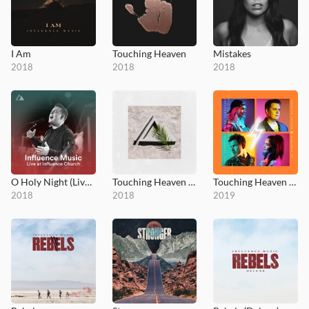
I Am
Touching Heaven
Mistakes
2018
2018
2018
O Holy Night (Live at Influence Church)
Touching Heaven - Acoustic EP
Touching Heaven Electric
2018
2018
2019