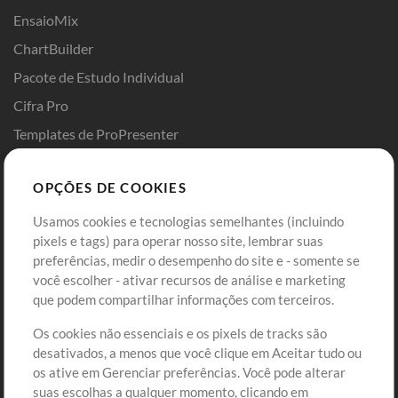
EnsaioMix
ChartBuilder
Pacote de Estudo Individual
Cifra Pro
Templates de ProPresenter
Sounds
OPÇÕES DE COOKIES
Loja
Conta
Usamos cookies e tecnologias semelhantes (incluindo
Comprar Créditos
Entre
pixels e tags) para operar nosso site, lembrar suas
preferências, medir o desempenho do site e - somente se
Conteúdo Grátis
Cadastre-se
você escolher - ativar recursos de análise e marketing
Solicite uma Música
Ir ao carrinho
que podem compartilhar informações com terceiros.
Os cookies não essenciais e os pixels de tracks são
Extras
desativados, a menos que você clique em Aceitar tudo ou
Sessões
os ative em Gerenciar preferências. Você pode alterar
Envie seu conteúdo
suas escolhas a qualquer momento, clicando em