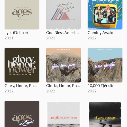
ages (Deluxe)
God Bless America / God I Look To You (Medley)
Coming Awake
2021
2021
2022
Glory, Honor, Power (Studio Version)
Gloria, Honor, Poder
10,000 Ejércitos
2022
2022
2022