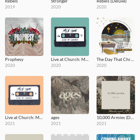
Rebels
Stronger
Rebels (Deluxe)
2019
2020
2020
Prophesy
Live at Church: Mixtape, Vol. 1
The Day That Christmas Came
2020
2020
2020
Live at Church: Mixtape, Vol. 2
ages
10,000 Armies (Deluxe)
2021
2021
2021