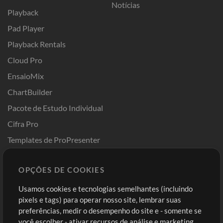
Notícias
Playback
Pad Player
Playback Rentals
Cloud Pro
EnsaioMix
ChartBuilder
Pacote de Estudo Individual
Cifra Pro
Templates de ProPresenter
Sounds
OPÇÕES DE COOKIES
Loja
Conta
Usamos cookies e tecnologias semelhantes (incluindo
Comprar Créditos
Entre
pixels e tags) para operar nosso site, lembrar suas
preferências, medir o desempenho do site e - somente se
Conteúdo Grátis
Cadastre-se
você escolher - ativar recursos de análise e marketing