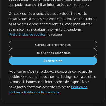
Solicite uma Música
Ir ao carrinho
que podem compartilhar informações com terceiros.
Os cookies não essenciais e os pixels de tracks são
Extras
desativados, a menos que você clique em Aceitar tudo ou
Sessões
os ative em Gerenciar preferências. Você pode alterar
Envie seu conteúdo
suas escolhas a qualquer momento, clicando em
Preferências de cookies
no rodapé.
Playlist
MT Conference
Gerenciar preferências
Rejeitar não essenciais
Aceitar tudo
Ao clicar em Aceitar tudo, você concorda com o uso de
cookies/pixels analíticos e de marketing e com a coleta e
o compartilhamento de informações de dispositivo e
navegação, conforme descrito em nosso
Política de
cookies
e
Política de Privacidade
.
Termos
|
Política de Privacidade
|
Preferências de cookies
|
Contato