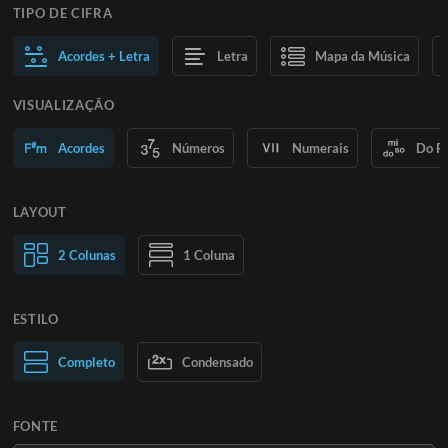
TIPO DE CIFRA
Acordes + Letra
Letra
Mapa da Música
VISUALIZAÇÃO
Acordes
Números
Numerais
Do R
LAYOUT
2 Colunas
1 Coluna
ESTILO
Texto normal
Completo
Condensado
Texto grande
FONTE