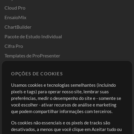
Cloud Pro
EnsaioMix
ChartBuilder
Pacote de Estudo Individual
Cifra Pro
Templates de ProPresenter
Sounds
OPÇÕES DE COOKIES
Loja
Conta
Usamos cookies e tecnologias semelhantes (incluindo
Comprar Créditos
Entre
pixels e tags) para operar nosso site, lembrar suas
preferências, medir o desempenho do site e - somente se
Conteúdo Grátis
Cadastre-se
você escolher - ativar recursos de análise e marketing
Solicite uma Música
Ir ao carrinho
que podem compartilhar informações com terceiros.
Os cookies não essenciais e os pixels de tracks são
Extras
desativados, a menos que você clique em Aceitar tudo ou
Sessões