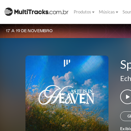
Produtos
Músicas
Sou
17 A 19 DE NOVEMBRO
S
Ech
G
Exibi