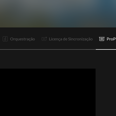
V1
V2
R1
V3
R1
R2
In
P1
P2
Co
R1
R2
Orquestração
Licença de Sincronização
ProP