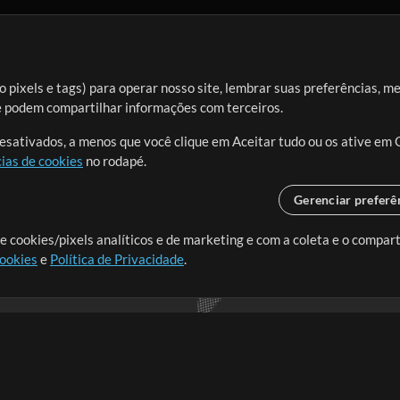
 pixels e tags) para operar nosso site, lembrar suas preferências, m
ue podem compartilhar informações com terceiros.
desativados, a menos que você clique em Aceitar tudo ou os ative em 
ias de cookies
no rodapé.
Gerenciar preferê
o o mundo, criando recursos
e cookies/pixels analíticos e de marketing e com a coleta e o compar
cookies
e
Política de Privacidade
.
realmente importa.