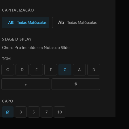
Saiba Mais
CAPITALIZAÇÃO
ASSINE
Todas Maiúsculas
Todas Maiúsculas
STAGE DISPLAY
Chord Pro incluído em Notas do Slide
TOM
C
D
E
F
G
A
B
CAPO
3
5
7
10