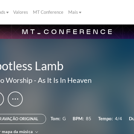
nds
Valores
MT Conference
Mais
potless Lamb
o Worship
-
As It Is In Heaven
Tom:
G
BPM:
85
Tempo:
4/4
Du
RAVAÇÃO ORIGINAL
r mapa da música