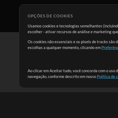
OPÇÕES DE COOKIES
Usamos cookies e tecnologias semelhantes (incluindo
escolher - ativar recursos de análise e marketing q
Os cookies não essenciais e os pixels de tracks são 
escolhas a qualquer momento, clicando em
Preferênc
Nossa missão é atender aos líderes de louvor em tod
Ao clicar em Aceitar tudo, você concorda com o uso d
navegação, conforme descrito em nosso
Política de 
que lhes permitam maximizar seu tempo para o que 