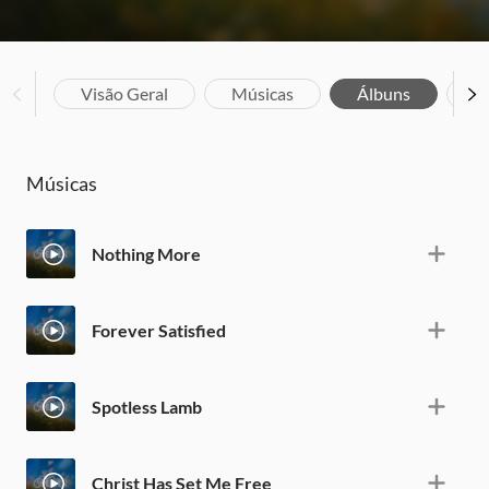
Visão Geral
Músicas
Álbuns
Bi
Músicas
Nothing More
Forever Satisfied
Spotless Lamb
Christ Has Set Me Free