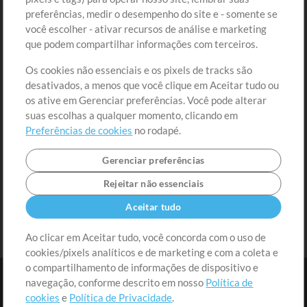
preferências, medir o desempenho do site e - somente se
Conteúdo Grátis
Cadastre-se
você escolher - ativar recursos de análise e marketing
Solicite uma Música
Ir ao carrinho
que podem compartilhar informações com terceiros.
Os cookies não essenciais e os pixels de tracks são
Extras
desativados, a menos que você clique em Aceitar tudo ou
Sessões
os ative em Gerenciar preferências. Você pode alterar
Envie seu conteúdo
suas escolhas a qualquer momento, clicando em
Preferências de cookies
no rodapé.
Playlist
MT Conference
Gerenciar preferências
Rejeitar não essenciais
Aceitar tudo
Ao clicar em Aceitar tudo, você concorda com o uso de
cookies/pixels analíticos e de marketing e com a coleta e
o compartilhamento de informações de dispositivo e
navegação, conforme descrito em nosso
Política de
cookies
e
Política de Privacidade
.
Termos
|
Política de Privacidade
|