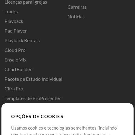
Licenças para Igrejas
Carreiras
Tracks
Notícias
Playback
Pad Player
Playback Rentals
Cloud Pro
EnsaioMix
ChartBuilder
Pacote de Estudo Individual
Cifra Pro
Templates de ProPresenter
Sounds
OPÇÕES DE COOKIES
Loja
Conta
Usamos cookies e tecnologias semelhantes (incluindo
Comprar Créditos
Entre
pixels e tags) para operar nosso site, lembrar suas