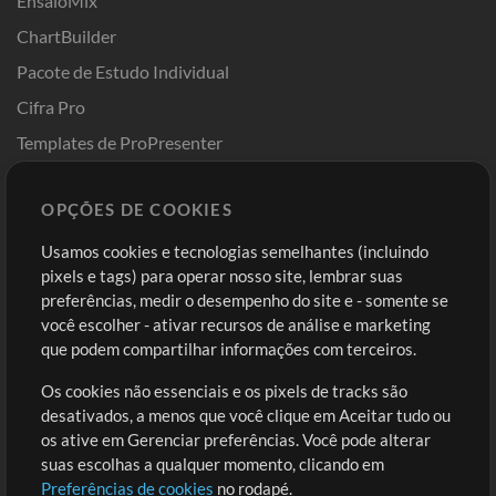
EnsaioMix
ChartBuilder
Pacote de Estudo Individual
Cifra Pro
Templates de ProPresenter
Sounds
OPÇÕES DE COOKIES
Loja
Conta
Usamos cookies e tecnologias semelhantes (incluindo
Comprar Créditos
Entre
pixels e tags) para operar nosso site, lembrar suas
preferências, medir o desempenho do site e - somente se
Conteúdo Grátis
Cadastre-se
você escolher - ativar recursos de análise e marketing
Solicite uma Música
Ir ao carrinho
que podem compartilhar informações com terceiros.
Os cookies não essenciais e os pixels de tracks são
Extras
desativados, a menos que você clique em Aceitar tudo ou
Sessões
os ative em Gerenciar preferências. Você pode alterar
Envie seu conteúdo
suas escolhas a qualquer momento, clicando em
Preferências de cookies
no rodapé.