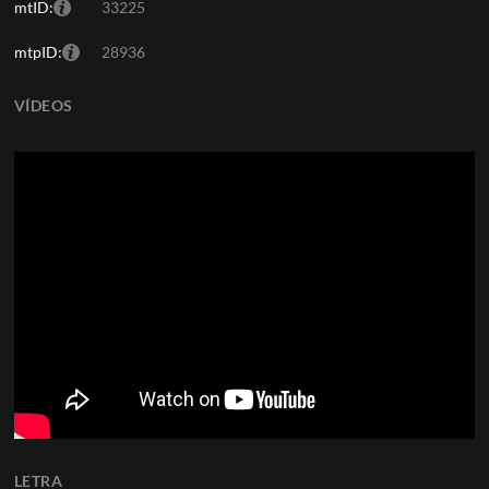
mtID:
33225
mtpID:
28936
VÍDEOS
LETRA