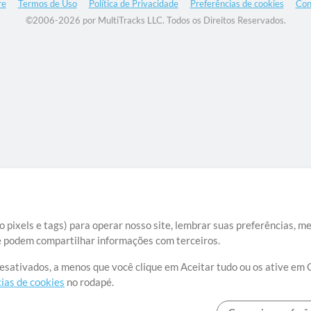
re
Termos de Uso
Política de Privacidade
Preferências de cookies
Con
©2006-2026 por MultiTracks LLC. Todos os Direitos Reservados.
 pixels e tags) para operar nosso site, lembrar suas preferências, m
ue podem compartilhar informações com terceiros.
desativados, a menos que você clique em Aceitar tudo ou os ative em 
ias de cookies
no rodapé.