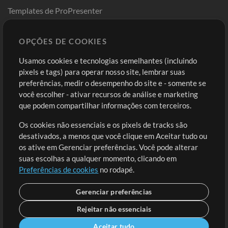
Templates de ProPresenter
Sounds
OPÇÕES DE COOKIES
Loja
Conta
Usamos cookies e tecnologias semelhantes (incluindo
Comprar Créditos
Entre
pixels e tags) para operar nosso site, lembrar suas
preferências, medir o desempenho do site e - somente se
Conteúdo Grátis
Cadastre-se
você escolher - ativar recursos de análise e marketing
Solicite uma Música
Ir ao carrinho
que podem compartilhar informações com terceiros.
Os cookies não essenciais e os pixels de tracks são
Extras
desativados, a menos que você clique em Aceitar tudo ou
Sessões
os ative em Gerenciar preferências. Você pode alterar
Envie seu conteúdo
suas escolhas a qualquer momento, clicando em
Preferências de cookies
no rodapé.
Playlist
MT Conference
Gerenciar preferências
Rejeitar não essenciais
Aceitar tudo