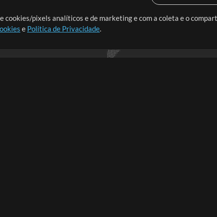
o o mundo, criando recursos
e cookies/pixels analíticos e de marketing e com a coleta e o compar
cookies
e
Política de Privacidade
.
realmente importa.
Loja
Conta
A
Comprar Créditos
Entre
Conteúdo Grátis
Cadastre-se
Solicite uma Música
Ir ao carrinho
T
V
Extras
t
Sessões