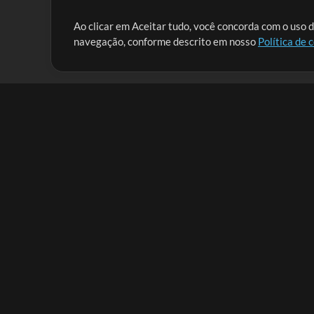
Nossa missão é atender aos líderes de louvor em tod
Ao clicar em Aceitar tudo, você concorda com o uso d
navegação, conforme descrito em nosso
Política de 
que lhes permitam maximizar seu tempo para o que 
Mix Aumentada
Produtos
Recursos
MultiTracks One
Músicas
Pacote Ao Vivo
Lidere Bem
Pacote de Ensaio
Treinamento
Licença de Sincronização
Empresa
MT Complete
Sobre
Licenças para Igrejas