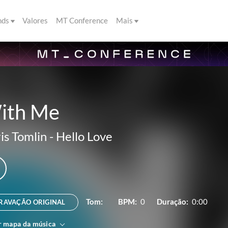
nds
Valores
MT Conference
Mais
ith Me
is Tomlin
-
Hello Love
Tom:
BPM:
0
Duração:
0:00
RAVAÇÃO ORIGINAL
r mapa da música