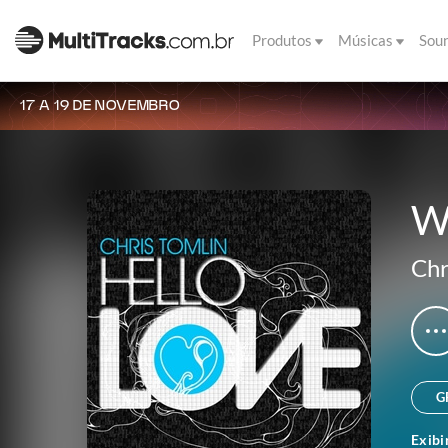
Produtos
Músicas
Sou
17 A 19 DE NOVEMBRO
W
Chr
G
Exibi