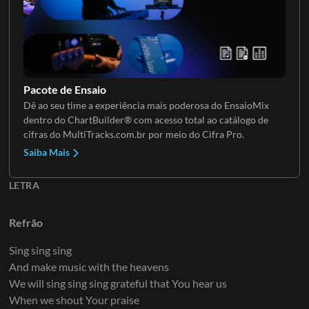
Teclados 2
Pacote de Ensaio
Dê ao seu time a experiência mais poderosa do EnsaioMix
dentro do ChartBuilder® com acesso total ao catálogo de
cifras do MultiTracks.com.br por meio do Cifra Pro.
Saiba Mais
LETRA
Refrão
Sing sing sing
And make music with the heavens
We will sing sing sing grateful that You hear us
When we shout Your praise