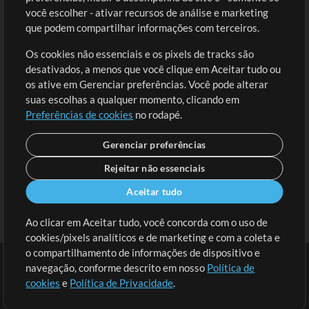
você escolher - ativar recursos de análise e marketing
Solicite uma Música
Ir ao carrinho
que podem compartilhar informações com terceiros.
Os cookies não essenciais e os pixels de tracks são
Extras
desativados, a menos que você clique em Aceitar tudo ou
Sessões
os ative em Gerenciar preferências. Você pode alterar
Envie seu conteúdo
suas escolhas a qualquer momento, clicando em
Preferências de cookies
no rodapé.
Playlist
MT Conference
Gerenciar preferências
Rejeitar não essenciais
Aceitar tudo
Ao clicar em Aceitar tudo, você concorda com o uso de
cookies/pixels analíticos e de marketing e com a coleta e
o compartilhamento de informações de dispositivo e
navegação, conforme descrito em nosso
Política de
cookies
e
Política de Privacidade
.
Termos
|
Política de Privacidade
|
Preferências de cookies
|
Contato