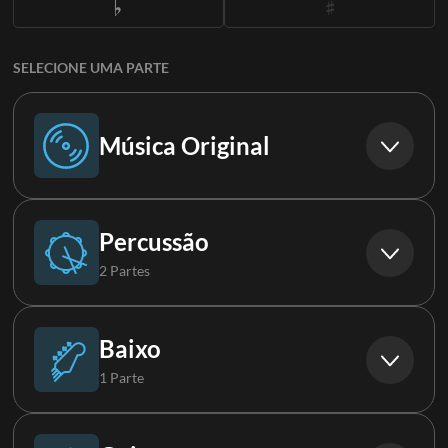
SELECIONE UMA PARTE
Música Original
Música Original
Percussão
2 Partes
Bateria
Baixo
1 Parte
Percussão
Baixo