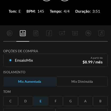
Tom:
E
BPM:
145
Tempo:
4/4
Duração:
3:51
OPÇÕES DE COMPRA
A partir de
EnsaioMix
$
8.99
/ mês
Mixagens criadas a partir da gravação original. Disponível em
ISOLAMENTO
todas as 12 tonalidades com mixagens Up e Minus para cada
parte mais a música original.
Mix Aumentada
Mix Diminuída
Saiba Mais
TOM
ASSINE
C
D
E
F
G
A
B