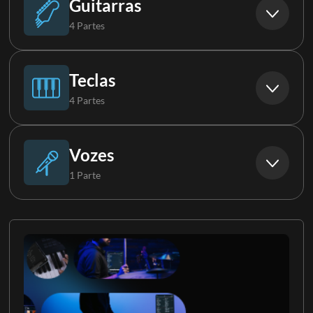
Guitarras
4 Partes
Guitarra
Teclas
4 Partes
Guitarra 2
Piano
Vozes
1 Parte
Guitarra 3
Órgão
Tenor
Guitarra 4
Teclas