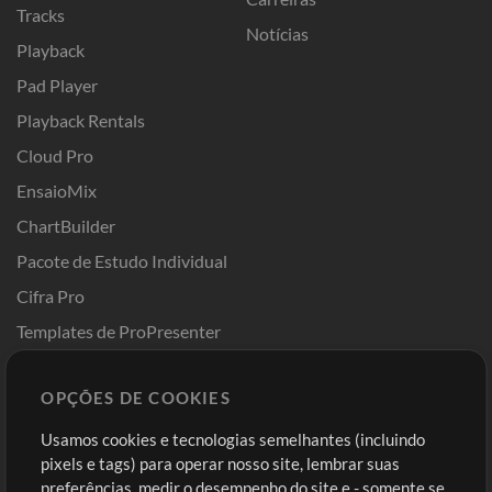
Tracks
Notícias
Playback
Pad Player
Playback Rentals
Cloud Pro
EnsaioMix
ChartBuilder
Pacote de Estudo Individual
Cifra Pro
Templates de ProPresenter
Sounds
OPÇÕES DE COOKIES
Loja
Conta
Usamos cookies e tecnologias semelhantes (incluindo
Comprar Créditos
Entre
pixels e tags) para operar nosso site, lembrar suas
preferências, medir o desempenho do site e - somente se
Conteúdo Grátis
Cadastre-se