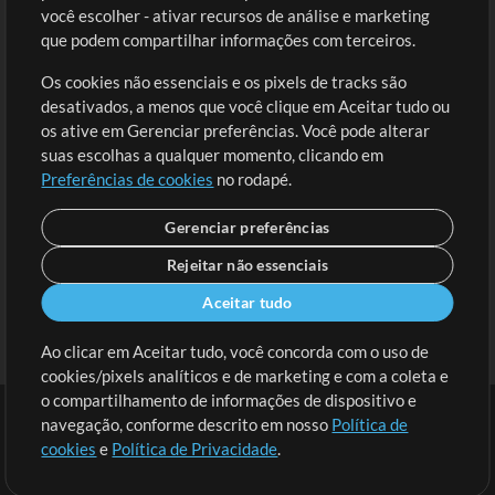
você escolher - ativar recursos de análise e marketing
Solicite uma Música
Ir ao carrinho
que podem compartilhar informações com terceiros.
Os cookies não essenciais e os pixels de tracks são
Extras
desativados, a menos que você clique em Aceitar tudo ou
Sessões
os ative em Gerenciar preferências. Você pode alterar
Envie seu conteúdo
suas escolhas a qualquer momento, clicando em
Preferências de cookies
no rodapé.
Playlist
MT Conference
Gerenciar preferências
Rejeitar não essenciais
Aceitar tudo
Ao clicar em Aceitar tudo, você concorda com o uso de
cookies/pixels analíticos e de marketing e com a coleta e
o compartilhamento de informações de dispositivo e
navegação, conforme descrito em nosso
Política de
cookies
e
Política de Privacidade
.
Termos
|
Política de Privacidade
|
Preferências de cookies
|
Contato