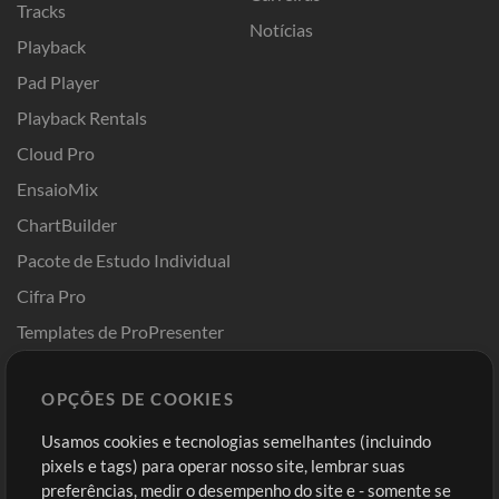
Tracks
Notícias
Playback
Pad Player
Playback Rentals
Cloud Pro
EnsaioMix
ChartBuilder
Pacote de Estudo Individual
Cifra Pro
Templates de ProPresenter
Sounds
OPÇÕES DE COOKIES
Loja
Conta
Usamos cookies e tecnologias semelhantes (incluindo
Comprar Créditos
Entre
pixels e tags) para operar nosso site, lembrar suas
preferências, medir o desempenho do site e - somente se
Conteúdo Grátis
Cadastre-se