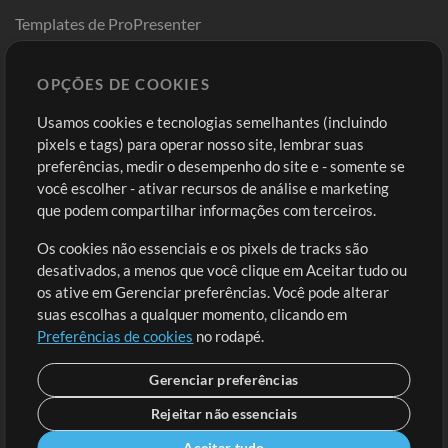
Templates de ProPresenter
Sounds
OPÇÕES DE COOKIES
Loja
Conta
Usamos cookies e tecnologias semelhantes (incluindo
Comprar Créditos
Entre
pixels e tags) para operar nosso site, lembrar suas
preferências, medir o desempenho do site e - somente se
Conteúdo Grátis
Cadastre-se
você escolher - ativar recursos de análise e marketing
Solicite uma Música
Ir ao carrinho
que podem compartilhar informações com terceiros.
Os cookies não essenciais e os pixels de tracks são
Extras
desativados, a menos que você clique em Aceitar tudo ou
Sessões
os ative em Gerenciar preferências. Você pode alterar
Envie seu conteúdo
suas escolhas a qualquer momento, clicando em
Preferências de cookies
no rodapé.
Playlist
MT Conference
Gerenciar preferências
Rejeitar não essenciais
Aceitar tudo